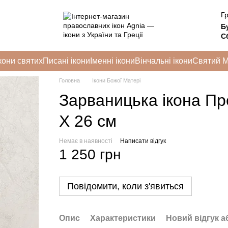
Гр
Б
Сб
кони святих
Писані ікони
Іменні ікони
Вінчальні ікони
Святий 
Головна
Ікони Божої Матері
Зарваницька ікона Пр
Х 26 см
Немає в наявності
Написати відгук
1 250 грн
Повідомити, коли з'явиться
Опис
Характеристики
Новий відгук а