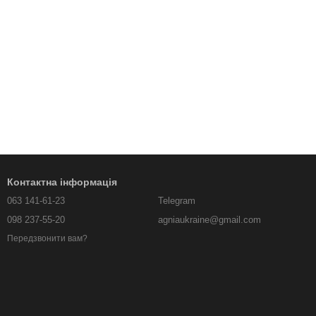
Контактна інформація
063 141-61-23
Telegram
098 237-55-20
agniaukraine@gmail.com
Передзвонити вам?