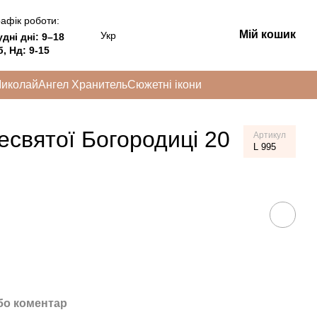
афік роботи:
Мій кошик
Укр
удні дні:
9–18
, Нд: 9-15
Миколай
Ангел Хранитель
Сюжетні ікони
есвятої Богородиці 20
Артикул
L 995
бо коментар