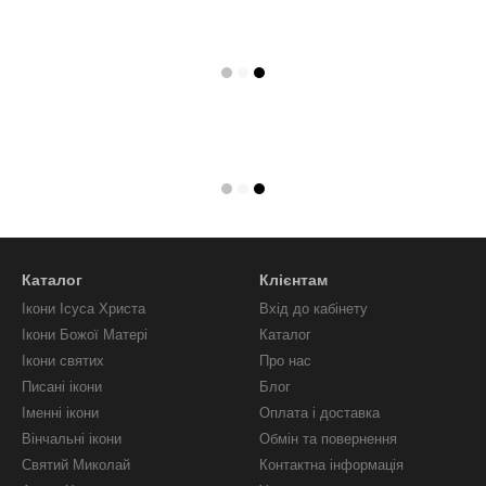
Каталог
Клієнтам
Ікони Ісуса Христа
Вхід до кабінету
Ікони Божої Матері
Каталог
Ікони святих
Про нас
Писані ікони
Блог
Іменні ікони
Оплата і доставка
Вінчальні ікони
Обмін та повернення
Святий Миколай
Контактна інформація