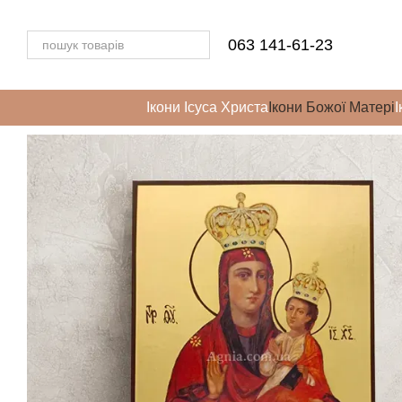
Перейти до основного контенту
063 141-61-23
Ікони Ісуса Христа
Ікони Божої Матері
І