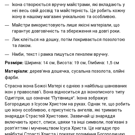
Ікона створюється вручну майстрами, які вкладають у
неї весь свій досвід та майстерність. Це робить кожну
ікону в нашому магазині унікальною та особливою.
Майстри використовують лише якісні матеріали, що
гарантує довговічність та збереження на довгі роки.
Лик клеїться на дошку, потім покривається позолотою
та лаком.
Німби, текст і рамка пишуться пензлем вручну.
Розміри:
Ширина: 14 см, Висота: 19 см, Глибина: 1,5 см
Матеріали
дерев'яна дошечка, сусальна позолота, олійні
:
фарби.
Страсна ікона Божої Матері є однією з найбільш шанованих
ікон у православ'ї. Вона відноситься до іконописного типу
Одигітрія, що означає "Путівниця". Ікона зображує
Богородицю з Ісусом Христом на руках. Однак те, що робить
цю ікону особливою, є присутність ангелів, які тримають
знаряддя Страстей Христових. Зазвичай ці знаряддя
включають хрест, списи, цвяхи та інші символи, пов'язані з
розп'яттям і мучеництвом Ісуса Христа. Це нагадує про
майбутні Страсті Христа і показує розуміння Богородицею