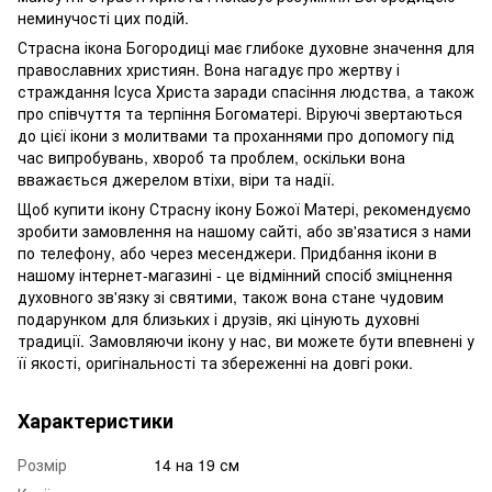
неминучості цих подій.
Страсна ікона Богородиці має глибоке духовне значення для
православних християн. Вона нагадує про жертву і
страждання Ісуса Христа заради спасіння людства, а також
про співчуття та терпіння Богоматері. Віруючі звертаються
до цієї ікони з молитвами та проханнями про допомогу під
час випробувань, хвороб та проблем, оскільки вона
вважається джерелом втіхи, віри та надії.
Щоб купити ікону Страсну ікону Божої Матері, рекомендуємо
зробити замовлення на нашому сайті, або зв'язатися з нами
по телефону, або через месенджери. Придбання ікони в
нашому інтернет-магазині - це відмінний спосіб зміцнення
духовного зв'язку зі святими, також вона стане чудовим
подарунком для близьких і друзів, які цінують духовні
традиції. Замовляючи ікону у нас, ви можете бути впевнені у
її якості, оригінальності та збереженні на довгі роки.
Характеристики
Розмір
14 на 19 см