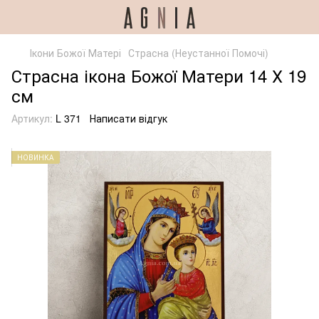
Ікони Божої Матері
Страсна (Неустанної Помочі)
Страсна ікона Божої Матери 14 Х 19
см
Артикул:
L 371
Написати відгук
НОВИНКА