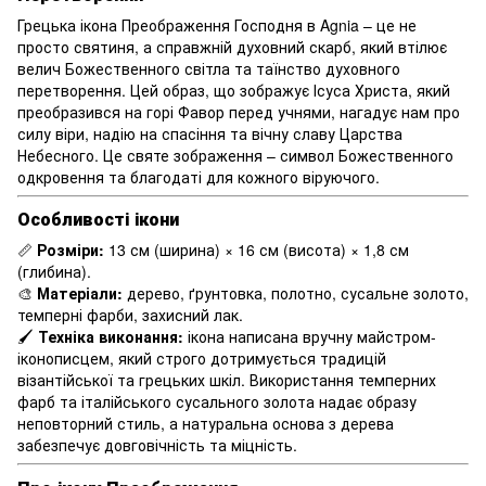
Грецька ікона Преображення Господня в Agnia – це не
просто святиня, а справжній духовний скарб, який втілює
велич Божественного світла та таїнство духовного
перетворення. Цей образ, що зображує Ісуса Христа, який
преобразився на горі Фавор перед учнями, нагадує нам про
силу віри, надію на спасіння та вічну славу Царства
Небесного. Це святе зображення – символ Божественного
одкровення та благодаті для кожного віруючого.
Особливості ікони
📏
Розміри:
13 см (ширина) × 16 см (висота) × 1,8 см
(глибина).
🎨
Матеріали:
дерево, ґрунтовка, полотно, сусальне золото,
темперні фарби, захисний лак.
🖌
Техніка виконання:
ікона написана вручну майстром-
іконописцем, який строго дотримується традицій
візантійської та грецьких шкіл. Використання темперних
фарб та італійського сусального золота надає образу
неповторний стиль, а натуральна основа з дерева
забезпечує довговічність та міцність.