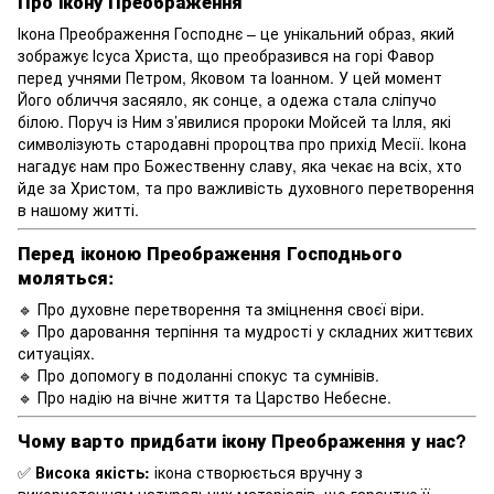
Про ікону Преображення
Ікона Преображення Господнє – це унікальний образ, який
зображує Ісуса Христа, що преобразився на горі Фавор
перед учнями Петром, Яковом та Іоанном. У цей момент
Його обличчя засяяло, як сонце, а одежа стала сліпучо
білою. Поруч із Ним з’явилися пророки Мойсей та Ілля, які
символізують стародавні пророцтва про прихід Месії. Ікона
нагадує нам про Божественну славу, яка чекає на всіх, хто
йде за Христом, та про важливість духовного перетворення
в нашому житті.
Перед іконою Преображення Господнього
моляться:
🔹 Про духовне перетворення та зміцнення своєї віри.
🔹 Про даровання терпіння та мудрості у складних життєвих
ситуаціях.
🔹 Про допомогу в подоланні спокус та сумнівів.
🔹 Про надію на вічне життя та Царство Небесне.
Чому варто придбати ікону Преображення у нас?
✅
Висока якість:
ікона створюється вручну з
використанням натуральних матеріалів, що гарантує її