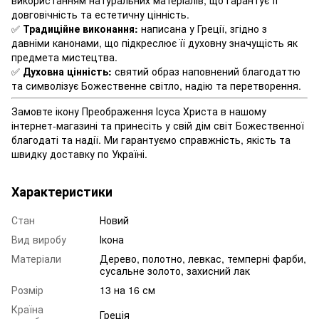
довговічність та естетичну цінність.
✅
Традиційне виконання:
написана у Греції, згідно з
давніми канонами, що підкреслює її духовну значущість як
предмета мистецтва.
✅
Духовна цінність:
святий образ наповнений благодаттю
та символізує Божественне світло, надію та перетворення.
Замовте ікону Преображення Ісуса Христа в нашому
інтернет-магазині та принесіть у свій дім світ Божественної
благодаті та надії. Ми гарантуємо справжність, якість та
швидку доставку по Україні.
Характеристики
Стан
Новий
Вид виробу
Ікона
Матеріали
Дерево, полотно, левкас, темперні фарби,
сусальне золото, захисний лак
Розмір
13 на 16 см
Країна
Греція