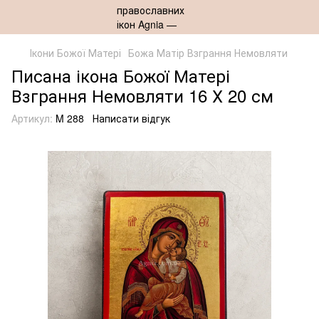
Ікони Божої Матері
Божа Матір Взграння Немовляти
Писана ікона Божої Матері
Взграння Немовляти 16 Х 20 см
Артикул:
M 288
Написати відгук