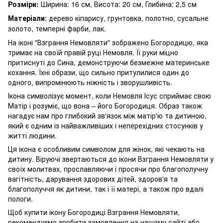
Розміри:
Ширина: 16 см, Висота: 20 см, Глибина: 2,5 см
Матеріали
дерево кіпарису, грунтовка, полотно, сусальне
:
золото, темперні фарби, лак.
На іконі "Взграння Немовляти" зображено Богородицю, яка
тримає на своїй правій руці Немовля. Її руки міцно
притиснуті до Сина, демонструючи безмежне материнське
кохання. Їхні образи, що сильно притулилися один до
одного, випромінюють ніжність і зворушливість.
Ікона символізує момент, коли Немовля Ісус сприймає свою
Матір і розуміє, що вона – його Богородиця. Образ також
нагадує нам про глибокий зв'язок між матір'ю та дитиною,
який є одним із найважливіших і неперехідних стосунків у
житті людини.
Ця ікона є особливим символом для жінок, які чекають на
дитину. Віруючі звертаються до ікони Взграння Немовляти у
своїх молитвах, прославляючи і просячи про благополучну
вагітність, дарування здорових дітей, здоров'я та
благополуччя як дитини, так і її матері, а також про вдалі
пологи.
Щоб купити ікону Богородиці Взграння Немовляти,
рекомендуємо зробити замовлення на нашому сайті або