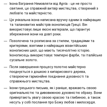
Ікона Взграння Немовляти від Agnia - це не просто
святиня, це справжній витвір мистецтва, створений з
любов'ю та майстерністю.
Ця унікальна ікона написана вручну одним із найкращих
та талановитих майстрів-іконописців Греції. Він
використовує лише якісні матеріали, що гарантує
збереження ікони на довгі роки.
Позолочена та розписана за стилем, традиціями та
критеріями, взятими з найкращих візантійських
іконописних шкіл, що мають тисячолітню історію.
Іконописець використовує темперні фарби, та італійське
сусальне золото.
Після завершення процесу полотно майстерно
поєднується з дошкою з кипарисового дерева,
створюючи гармонійне поєднання духовності та
справжнього мистецтва.
Ікони грецького письма, як і раніше, вражають своєю
оригінальністю та дивовижною духовністю образу. Вони
привертають увагу своєю красою та глибиною, а також
несуть у собі послання про Божу любов і милосердя.