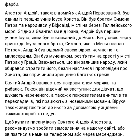
фарби.
Апостол Андрій, також відомий як Андрій Первозваний, був
одним із перших учнів Ісуса Христа. Він був братом Симона
Петра та народився у Віфсаїді, місті на березі Галілейського
моря. Згідно з Євангелієм від Іоана, Андрій був першим
учнем Ісуса, який був покликаний до Нього. Він у свою чергу
привів до Ісуса свого брата, Симона, якого Месія назвав
Петром. Андрій був відомий своєю вірою, чемністю та
милосердям. Він був мучеником, розп'ятим на хресті у місті
Патрах у Греції. Вважається, що він залишив народу, який
збирався стратити його, безліч настанов і проповідей про
Христа, які спричинили хрещення багатьох греків.
Святий Андрій вважається покровителем моряків та
рибалок. Також він відомий як заступник для дівчат, що
шукають нареченого, а також є покровителем вчителів та
перекладачів, які працюють з іноземними мовами. Віруючі
також звертаються до нього за допомогою у зціленні
тяжких хвороб та недуг.
Щоб купити писану ікону Святого Андрія Апостола,
рекомендуємо зробити замовлення на нашому сайті, або
зв'язатися з нами за телефоном або через месенджери.