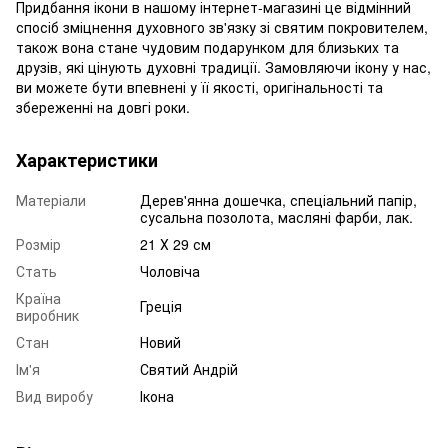
Придбання ікони в нашому інтернет-магазині це відмінний
спосіб зміцнення духовного зв'язку зі святим покровителем,
також вона стане чудовим подарунком для близьких та
друзів, які цінують духовні традиції. Замовляючи ікону у нас,
ви можете бути впевнені у її якості, оригінальності та
збереженні на довгі роки.
Характеристики
Матеріали
Дерев'янна дошечка, спеціальний папір,
сусальна позолота, масляні фарби, лак.
Розмір
21 Х 29 см
Стать
Чоловіча
Країна
Греція
виробник
Стан
Новий
Ім'я
Святий Андрій
Вид виробу
Ікона