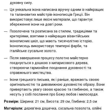
духовну силу.
Ця унікальна ікона написана вручну одним із найкращих
та талановитих майстрів-іконописців Греції. Він
використовує лише якісні матеріали, що гарантує
збереження ікони на довгі роки.
Позолочена та розписана за стилем, традиціями та
критеріями, взятими з найкращих візантійських
іконописних шкіл, що мають тисячолітню історію.
Іконописець використовує темперні фарби, та
італійське сусальне золото.
Після завершення процесу полотно майстерно
поєднується з дошкою з кипарисового дерева,
створюючи гармонійне поєднання духовності та
справжнього мистецтва.
Ікони грецького письма, як і раніше, вражають своєю
оригінальністю та дивовижною духовністю образу. Вони
привертають увагу своєю красою та глибиною, а також
несуть у собі послання про Божу любов і милосердя.
Розміри:
Ширина: 21 см, Висота: 29 см, Глибина: 2,5 см
Матеріали
дерев'яна дошечка, сусальна позолота, олійні
: