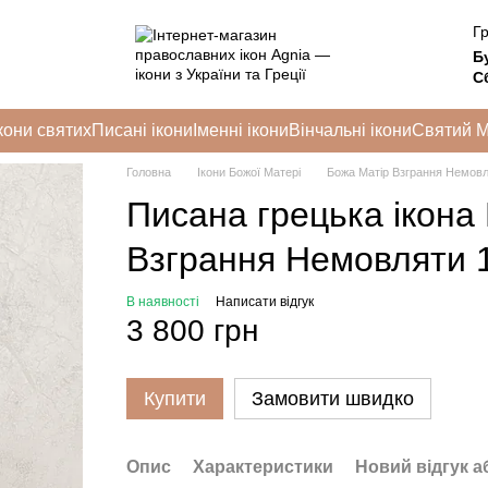
Гр
Б
Сб
кони святих
Писані ікони
Іменні ікони
Вінчальні ікони
Святий 
Головна
Ікони Божої Матері
Божа Матір Взграння Немов
Писана грецька ікона
Взграння Немовляти 1
В наявності
Написати відгук
3 800 грн
Купити
Замовити швидко
Опис
Характеристики
Новий відгук а