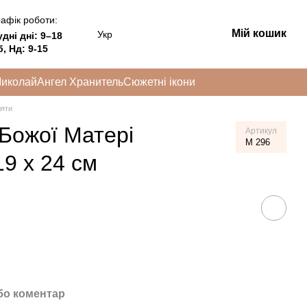
афік роботи:
Мій кошик
Укр
удні дні:
9–18
, Нд: 9-15
Миколай
Ангел Хранитель
Сюжетні ікони
ляти
 Божої Матері
Артикул
M 296
9 x 24 см
бо коментар