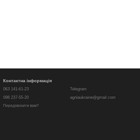
Контактна інформація
063 141-61-23
Telegram
098 237-55-20
agniaukraine@gmail.com
Передзвонити вам?