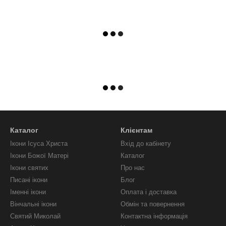
Каталог
Клієнтам
Ікони Ісуса Христа
Вхід до кабінету
Ікони Божої Матері
Каталог
Ікони святих
Про нас
Писані ікони
Блог
Іменні ікони
Оплата і доставка
Вінчальні ікони
Обмін та повернення
Святий Миколай
Контактна інформація