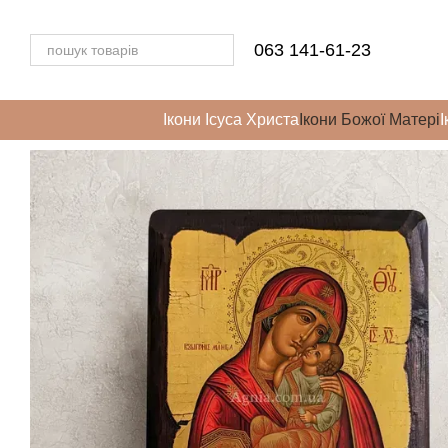
Перейти до основного контенту
063 141-61-23
Ікони Ісуса Христа
Ікони Божої Матері
І