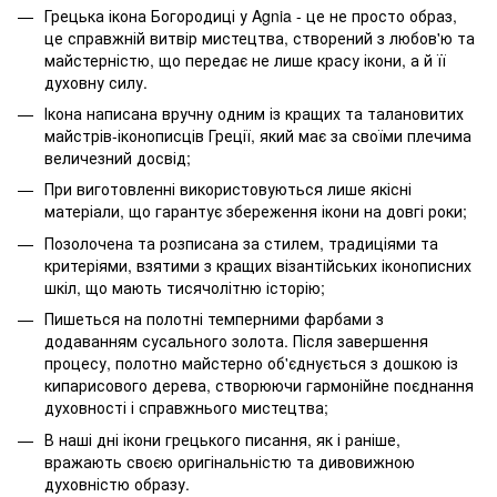
Грецька ікона Богородиці у Agnia - це не просто образ,
це справжній витвір мистецтва, створений з любов'ю та
майстерністю, що передає не лише красу ікони, а й її
духовну силу.
Ікона написана вручну одним із кращих та талановитих
майстрів-іконописців Греції, який має за своїми плечима
величезний досвід;
При виготовленні використовуються лише якісні
матеріали, що гарантує збереження ікони на довгі роки;
Позолочена та розписана за стилем, традиціями та
критеріями, взятими з кращих візантійських іконописних
шкіл, що мають тисячолітню історію;
Пишеться на полотні темперними фарбами з
додаванням сусального золота. Після завершення
процесу, полотно майстерно об'єднується з дошкою із
кипарисового дерева, створюючи гармонійне поєднання
духовності і справжнього мистецтва;
В наші дні ікони грецького писання, як і раніше,
вражають своєю оригінальністю та дивовижною
духовністю образу.