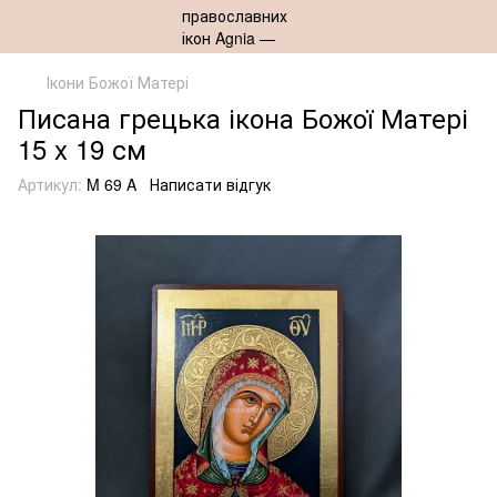
Ікони Божої Матері
Писана грецька ікона Божої Матері
15 x 19 см
Артикул:
M 69 A
Написати відгук