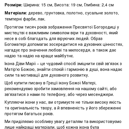
Розміри:
Ширина: 15 см, Висота: 19 см, Глибина: 2,4 см
Матеріали
дерево, грунтовка, полотно, сусальне золото,
:
темперні фарби, лак.
Протягом тисяч років зображення Пресвятої Богородиці у
мистецтві є важливим символом віри та духовності, який
несе в собі благодать для віруючих людей. Образ
Богоматері допомагає зосередитися на духовних цінностях,
нагадує про значення любові та милосердя, а також дає
надію та надію на краще майбутнє.
Ікона Діви Марії – це чудовий спосіб зміцнити свій зв'язок з
Матір'ю Божою, знайти спокій і гармонію в душі, вона надає
сили та мотивації для духовного розвитку.
Щоб купити писану в Греції ікону Божої Матері,
рекомендуємо зробити замовлення на нашому сайті, або
зв'язатися з нами по телефону, або через месенджери.
Купляючи ікони у нас, ви отримуєте не тільки високу якість
та оригінальність твору, а й впевненість у його збереженні
протягом багатьох років.
Ми приділяємо особливу увагу деталям та використовуємо
лише найкращі матеріали, щоб кожна ікона була