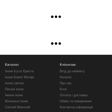
Каталог
Клієнтам
Ікони Ісуса Христа
Вхід до кабінету
Ікони Божої Матері
Каталог
Ікони святих
Про нас
Писані ікони
Блог
Іменні ікони
Оплата і доставка
Вінчальні ікони
Обмін та повернення
Святий Миколай
Контактна інформація