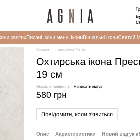
Гр
Б
Сб
кони святих
Писані ікони
Іменні ікони
Вінчальні ікони
Святий 
Головна
Ікони Божої Матері
Охтирська ікона Прес
19 см
Немає в наявності
Написати відгук
580 грн
Повідомити, коли з'явиться
Опис
Характеристики
Новий відгук а