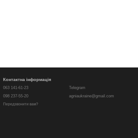
Контактна інформація
063 141-61-23
Telegram
098 237-55-20
agniaukraine@gmail.com
Передзвонити вам?