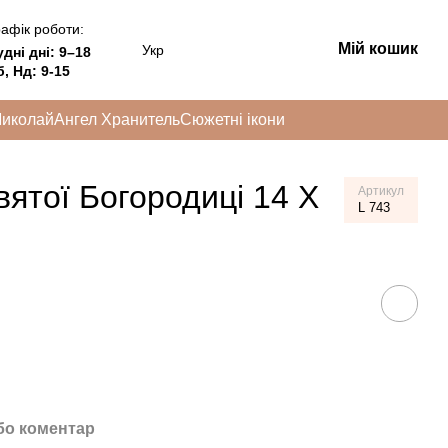
афік роботи:
Мій кошик
Укр
удні дні:
9–18
, Нд: 9-15
Миколай
Ангел Хранитель
Сюжетні ікони
вятої Богородиці 14 Х
Артикул
L 743
бо коментар