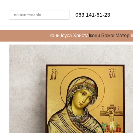
Перейти до основного контенту
063 141-61-23
Ікони Ісуса Христа
Ікони Божої Матері
І