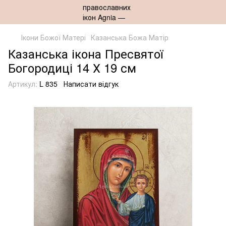
Ікони Божої Матері
Казанська Божа Матір
Казанська ікона Пресвятої
Богородиці 14 Х 19 см
Артикул:
L 835
Написати відгук