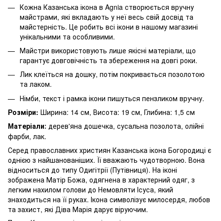
Кожна Казанська ікона в Agnia створюється вручну
майстрами, які вкладають у неї весь свій досвід та
майстерність. Це робить всі ікони в нашому магазині
унікальними та особливими.
Майстри використовують лише якісні матеріали, що
гарантує довговічність та збереження на довгі роки.
Лик клеїться на дошку, потім покривається позолотою
та лаком.
Німби, текст і рамка ікони пишуться пензликом вручну.
Розміри:
Ширина: 14 см, Висота: 19 см, Глибина: 1,5 см
Матеріали
дерев'яна дошечка, сусальна позолота, олійні
:
фарби, лак.
Серед православних християн Казанська ікона Богородиці є
однією з найшанованіших. Її вважають чудотворною. Вона
відноситься до типу Одигітрії (Путівниця). На іконі
зображена Матір Божа, одягнена в характерний одяг, з
легким нахилом голови до Немовляти Ісуса, який
знаходиться на її руках. Ікона символізує милосердя, любов
та захист, які Діва Марія дарує віруючим.