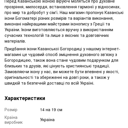
Перед Казанською іконою віруючі моляться про духовне
прозріння, милосердя, встановлення гармонії у відносинах,
про мир та добробут у сім'ї. Наш магазин пропонує Казанські
ікони Богоматері різних розмірів та варіантів виконання,
виконані найкращими майстрами іконопису з Греції та
України. Ікони виготовляються вручну з використанням
сучасних технологій та лише з якісних та довговічних
матеріалів.
Придбання ікони Казанської Богородиці у нашому інтернет-
магазині це чудовий спосіб зміцнення духовного зв'язку з
Богородицею, також вона стане чудовим подарунком для
близьких та друзів, які цінують християнські традиції.
Замовляючи ікону у нас, ви можете бути впевнені у якості,
оригінальності та збереженні на довгі роки, а також у
швидкій та безпечній доставці по всій Україні.
Характеристики
Розмір
14 на 19 см
Країна
Україна
виробник