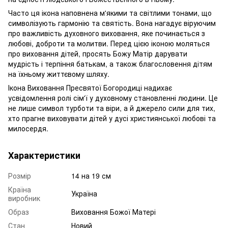
Часто ця ікона наповнена м'якими та світлими тонами, що
символізують гармонію та святість. Вона нагадує віруючим
про важливість духовного виховання, яке починається з
любові, доброти та молитви. Перед цією іконою моляться
про виховання дітей, просять Божу Матір дарувати
мудрість і терпіння батькам, а також благословення дітям
на їхньому життєвому шляху.
Ікона Виховання Пресвятої Богородиці надихає
усвідомлення ролі сім'ї у духовному становленні людини. Це
не лише символ турботи та віри, а й джерело сили для тих,
хто прагне виховувати дітей у дусі християнської любові та
милосердя.
Характеристики
Розмір
14 на 19 см
Країна
Україна
виробник
Образ
Виховання Божої Матері
Стан
Новий