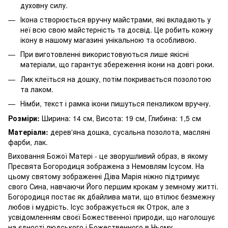
духовну силу.
Ікона створюється вручну майстрами, які вкладають у
неї всю свою майстерність та досвід. Це робить кожну
ікону в нашому магазині унікальною та особливою.
При виготовленні використовуються лише якісні
матеріали, що гарантує збереження ікони на довгі роки.
Лик клеїться на дошку, потім покривається позолотою
та лаком.
Німби, текст і рамка ікони пишуться пензликом вручну.
Розміри:
Ширина: 14 см, Висота: 19 см, Глибина: 1,5 см
Матеріали:
дерев'яна дошка, сусальна позолота, масляні
фарби, лак.
Виховання Божої Матері - це зворушливий образ, в якому
Пресвята Богородиця зображена з Немовлям Ісусом. На
цьому святому зображенні Діва Марія ніжно підтримує
свого Сина, навчаючи Його першим крокам у земному житті.
Богородиця постає як дбайлива мати, що втілює безмежну
любов і мудрість. Ісус зображується як Отрок, але з
усвідомленням своєї Божественної природи, що наголошує
на єдності людського і Божественного в Ньому.