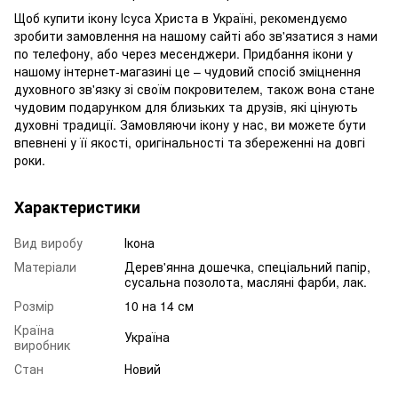
Щоб купити ікону Ісуса Христа в Україні, рекомендуємо
зробити замовлення на нашому сайті або зв'язатися з нами
по телефону, або через месенджери. Придбання ікони у
нашому інтернет-магазині це – чудовий спосіб зміцнення
духовного зв'язку зі своїм покровителем, також вона стане
чудовим подарунком для близьких та друзів, які цінують
духовні традиції. Замовляючи ікону у нас, ви можете бути
впевнені у її якості, оригінальності та збереженні на довгі
роки.
Характеристики
Вид виробу
Ікона
Матеріали
Дерев'янна дошечка, спеціальний папір,
сусальна позолота, масляні фарби, лак.
Розмір
10 на 14 см
Країна
Україна
виробник
Стан
Новий