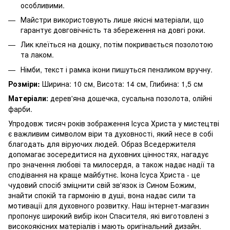
особливими.
Майстри використовують лише якісні матеріали, що
гарантує довговічність та збереження на довгі роки.
Лик клеїться на дошку, потім покривається позолотою
та лаком.
Німби, текст і рамка ікони пишуться пензликом вручну.
Розміри:
Ширина: 10 см, Висота: 14 см, Глибина: 1,5 см
Матеріали
дерев'яна дошечка, сусальна позолота, олійні
:
фарби.
Упродовж тисяч років зображення Ісуса Христа у мистецтві
є важливим символом віри та духовності, який несе в собі
благодать для віруючих людей. Образ Вседержителя
допомагає зосередитися на духовних цінностях, нагадує
про значення любові та милосердя, а також надає надії та
сподівання на краще майбутнє. Ікона Ісуса Христа - це
чудовий спосіб зміцнити свій зв'язок із Сином Божим,
знайти спокій та гармонію в душі, вона надає сили та
мотивації для духовного розвитку. Наш інтернет-магазин
пропонує широкий вибір ікон Спасителя, які виготовлені з
високоякісних матеріалів і мають оригінальний дизайн.