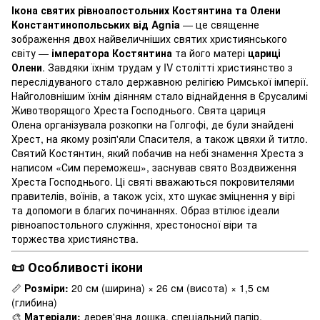
Ікона святих рівноапостольних Костянтина та Олени
Константинопольських від Agnia
— це священне
зображення двох найвеличніших святих християнського
світу —
імператора Костянтина
та його матері
цариці
Олени
. Завдяки їхнім трудам у IV столітті християнство з
переслідуваного стало державною релігією Римської імперії.
Найголовнішим їхнім діянням стало віднайдення в Єрусалимі
Животворящого Хреста Господнього. Свята цариця
Олена організувала розкопки на Голгофі, де були знайдені
Хрест, на якому розіп'яли Спасителя, а також цвяхи й титло.
Святий Костянтин, який побачив на небі знамення Хреста з
написом «Сим переможеш», заснував свято Воздвиження
Хреста Господнього. Ці святі вважаються покровителями
правителів, воїнів, а також усіх, хто шукає зміцнення у вірі
та допомоги в благих починаннях. Образ втілює ідеали
рівноапостольного служіння, хрестоносної віри та
торжества християнства.
📜 Особливості ікони
📏
Розміри:
20 см (ширина) × 26 см (висота) × 1,5 см
(глибина)
🎨
Матеріали:
дерев'яна дошка, спеціальний папір,