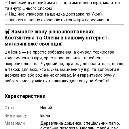
✅ Глибокий духовний зміст — для зміцнення віри, молитви
та внутрішнього спокою
✅ Надійна упаковка та швидка доставка по Україні
гарантують повну схоронність ікони при пересиланні
🛒 Замовте ікону рівноапостольних
Костянтина та Олени в нашому інтернет-
магазині вже сьогодні!
Ця ікона — не просто зображення, а символ торжества
християнської віри, хрестоносної сили та небесного
покровительства. Чудовий подарунок для правителів, воїнів,
а також для всіх, хто шукає зміцнення у вірі та допомоги в
державних або родинних справах. Ми гарантуємо ручну
роботу, високу якість та швидку доставку по Україні!
Характеристики
Стан
Новий
Вид виробу
Ікона
Матеріали
Дерев'янна дошечка, спеціальний папір,
сусальна позолота, масляні фарби, лак.