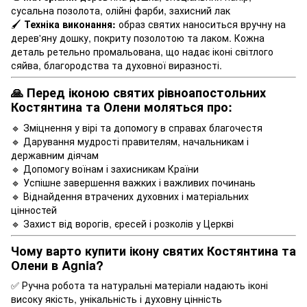
сусальна позолота, олійні фарби, захисний лак
🖌
Техніка виконання:
образ святих наноситься вручну на
дерев'яну дошку, покриту позолотою та лаком. Кожна
деталь ретельно промальована, що надає іконі світлого
сяйва, благородства та духовної виразності.
🙏 Перед іконою святих рівноапостольних
Костянтина та Олени моляться про:
🔹 Зміцнення у вірі та допомогу в справах благочестя
🔹 Дарування мудрості правителям, начальникам і
державним діячам
🔹 Допомогу воїнам і захисникам Країни
🔹 Успішне завершення важких і важливих починань
🔹 Віднайдення втрачених духовних і матеріальних
цінностей
🔹 Захист від ворогів, єресей і розколів у Церкві
Чому варто купити ікону святих Костянтина та
Олени в Agnia?
✅ Ручна робота та натуральні матеріали надають іконі
високу якість, унікальність і духовну цінність