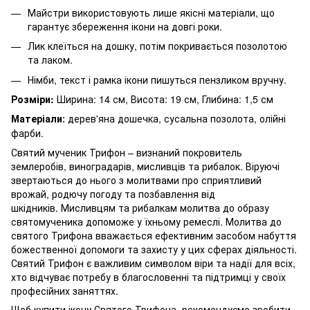
Майстри використовують лише якісні матеріали, що
гарантує збереження ікони на довгі роки.
Лик клеїться на дошку, потім покривається позолотою
та лаком.
Німби, текст і рамка ікони пишуться пензликом вручну.
Розміри:
Ширина: 14 см, Висота: 19 см, Глибина: 1,5 см
Матеріали
дерев'яна дошечка, сусальна позолота, олійні
:
фарби.
Святий мученик Трифон – визнаний покровитель
землеробів, виноградарів, мисливців та рибалок. Віруючі
звертаються до нього з молитвами про сприятливий
врожай, родючу погоду та позбавлення від
шкідників. Мисливцям та рибалкам молитва до образу
святомученика допоможе у їхньому ремеслі. Молитва до
святого Трифона вважається ефективним засобом набуття
божественної допомоги та захисту у цих сферах діяльності.
Святий Трифон є важливим символом віри та надії для всіх,
хто відчуває потребу в благословенні та підтримці у своїх
професійних заняттях.
Щоб купити ікону Святого Трифона, рекомендуємо зробити