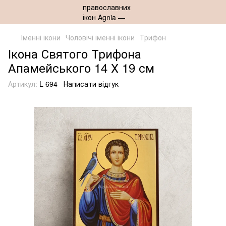
Іменні ікони
Чоловічі іменні ікони
Трифон
Ікона Святого Трифона
Апамейського 14 Х 19 см
Артикул:
L 694
Написати відгук