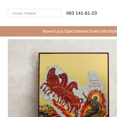
Перейти до основного контенту
063 141-61-23
Ікони Ісуса Христа
Ікони Божої Матері
І