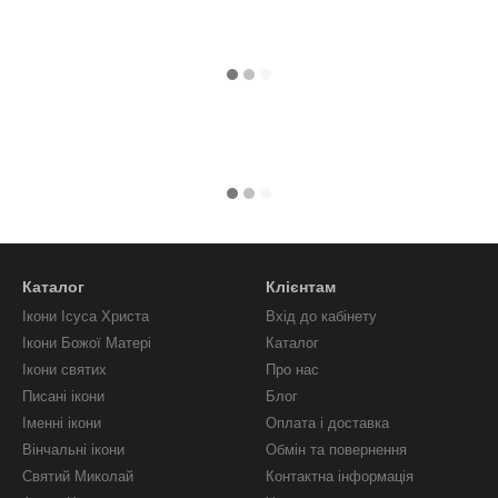
Каталог
Клієнтам
Ікони Ісуса Христа
Вхід до кабінету
Ікони Божої Матері
Каталог
Ікони святих
Про нас
Писані ікони
Блог
Іменні ікони
Оплата і доставка
Вінчальні ікони
Обмін та повернення
Святий Миколай
Контактна інформація