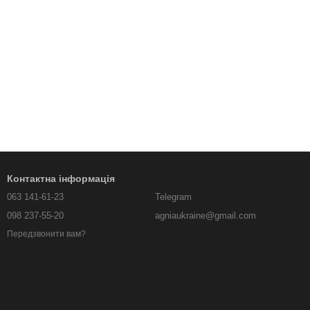
Контактна інформація
063 141-61-23
Telegram
098 237-55-20
agniaukraine@gmail.com
Передзвонити вам?