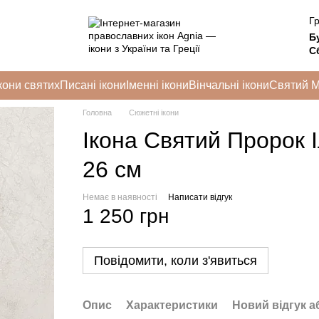
Гр
Б
Сб
кони святих
Писані ікони
Іменні ікони
Вінчальні ікони
Святий 
Головна
Сюжетні ікони
Ікона Святий Пророк І
26 см
Немає в наявності
Написати відгук
1 250 грн
Повідомити, коли з'явиться
Опис
Характеристики
Новий відгук а