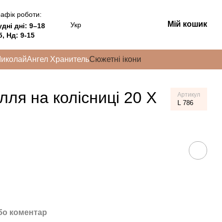
афік роботи:
Мій кошик
Укр
удні дні:
9–18
, Нд: 9-15
Миколай
Ангел Хранитель
Сюжетні ікони
лля на колісниці 20 Х
Артикул
L 786
бо коментар