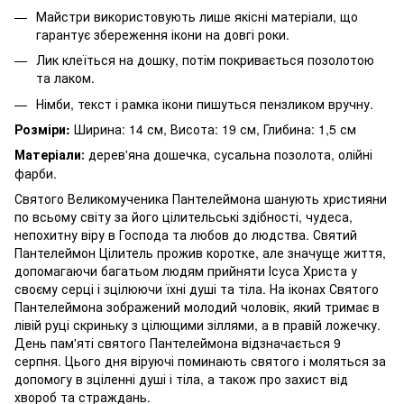
Майстри використовують лише якісні матеріали, що
гарантує збереження ікони на довгі роки.
Лик клеїться на дошку, потім покривається позолотою
та лаком.
Німби, текст і рамка ікони пишуться пензликом вручну.
Розміри:
Ширина: 14 см, Висота: 19 см, Глибина: 1,5 см
Матеріали
дерев'яна дошечка, сусальна позолота, олійні
:
фарби.
Святого Великомученика Пантелеймона шанують християни
по всьому світу за його цілительські здібності, чудеса,
непохитну віру в Господа та любов до людства. Святий
Пантелеймон Цілитель прожив коротке, але значуще життя,
допомагаючи багатьом людям прийняти Ісуса Христа у
своєму серці і зцілюючи їхні душі та тіла. На іконах Святого
Пантелеймона зображений молодий чоловік, який тримає в
лівій руці скриньку з цілющими зіллями, а в правій ложечку.
День пам'яті святого Пантелеймона відзначається 9
серпня. Цього дня віруючі поминають святого і моляться за
допомогу в зціленні душі і тіла, а також про захист від
хвороб та страждань.