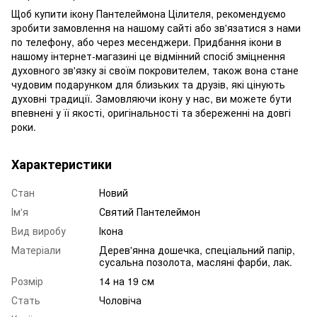
Щоб купити ікону Пантелеймона Цілителя, рекомендуємо
зробити замовлення на нашому сайті або зв'язатися з нами
по телефону, або через месенджери. Придбання ікони в
нашому інтернет-магазині це відмінний спосіб зміцнення
духовного зв'язку зі своїм покровителем, також вона стане
чудовим подарунком для близьких та друзів, які цінують
духовні традиції. Замовляючи ікону у нас, ви можете бути
впевнені у її якості, оригінальності та збереженні на довгі
роки.
Характеристики
Стан
Новий
Ім'я
Святий Пантелеймон
Вид виробу
Ікона
Матеріали
Дерев'янна дошечка, спеціальний папір,
сусальна позолота, масляні фарби, лак.
Розмір
14 на 19 см
Стать
Чоловіча