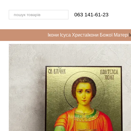
Перейти до основного контенту
063 141-61-23
Ікони Ісуса Христа
Ікони Божої Матері
І