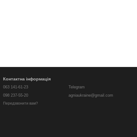
Контактна інформація
063 141-61-23
Telegram
098 237-55-20
agniaukraine@gmail.com
Передзвонити вам?