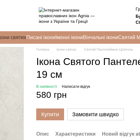
Гр
Б
Сб
кони святих
Писані ікони
Іменні ікони
Вінчальні ікони
Святий 
Головна
Ікони святих
Святий Пантелеймон Цілитель
Ікона Святого Пантел
19 см
В наявності
Написати відгук
580 грн
Купити
Замовити швидко
Опис
Характеристики
Новий відгук а