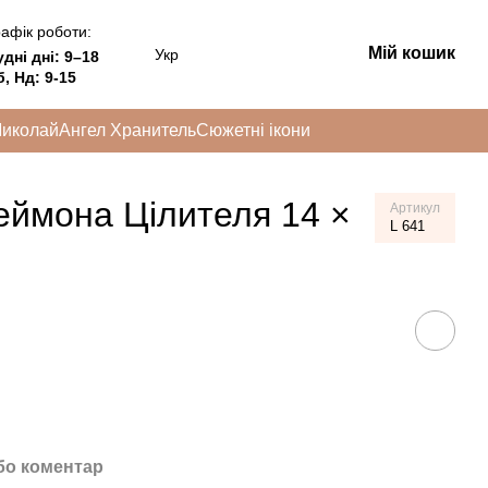
афік роботи:
Мій кошик
Укр
удні дні:
9–18
, Нд: 9-15
Миколай
Ангел Хранитель
Сюжетні ікони
еймона Цілителя 14 ×
Артикул
L 641
бо коментар