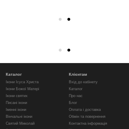
Каталог
Клієнтам
Ікони Ісуса Христа
Вхід до кабінету
Ікони Божої Матері
Каталог
Ікони святих
Про нас
Писані ікони
Блог
Іменні ікони
Оплата і доставка
Вінчальні ікони
Обмін та повернення
Святий Миколай
Контактна інформація