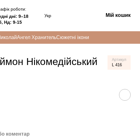
афік роботи:
Мій кошик
Укр
удні дні:
9–18
, Нд: 9-15
Миколай
Ангел Хранитель
Сюжетні ікони
ймон Нікомедійський
Артикул
L 416
бо коментар