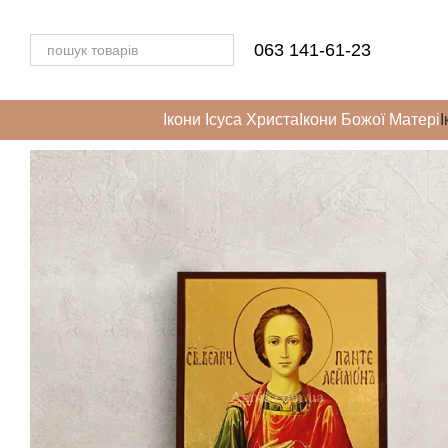
Перейти до основного контенту
063 141-61-23
Ікони Ісуса Христа
Ікони Божої Матері
І