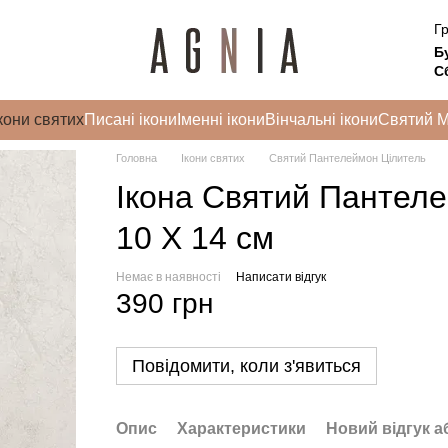
Гр
Б
Сб
кони святих
Писані ікони
Іменні ікони
Вінчальні ікони
Святий 
Головна
Ікони святих
Святий Пантелеймон Цілитель
Ікона Святий Пантеле
10 Х 14 см
Немає в наявності
Написати відгук
390 грн
Повідомити, коли з'явиться
Опис
Характеристики
Новий відгук а