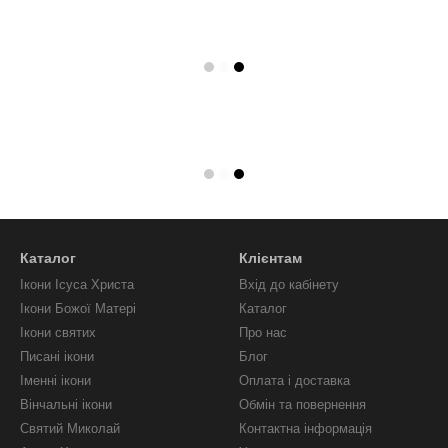
Каталог
Клієнтам
Ікони Ісуса Христа
Вхід до кабінету
Ікони Божої Матері
Каталог
Ікони святих
Про нас
Писані ікони
Блог
Іменні ікони
Оплата і доставка
Вінчальні ікони
Обмін та повернення
Святий Миколай
Контактна інформація