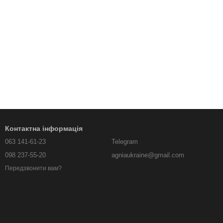
Контактна інформація
063 141-61-23
Telegram
098 237-55-20
agniaukraine@gmail.com
Передзвонити вам?