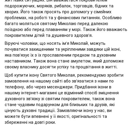
подорожуючих, моряків, рибалок, торговців, бідних та
хворих. Його також просять про допомогу у сімейних
проблемах, на роботі та у фінансових питаннях. Особливо
багато моляться святому Миколаю перед далекою
поїздкою або перед плаванням у морі. Також його вважають
покровителем дітей та душевного здоров'я.
Віруючі чоловіки, що носять ім'я Миколай, можуть
почуватися захищеними та укріпленими завдяки цій іконі,
яка пов'язує їх з їх прославленим предком та духовним
наставником. Також вона стане амулетом, який допоможе
своєму власнику досягти успіху та процвітання в житті.
Щоб купити ікону Святого Миколая, рекомендуємо зробити
замовлення на нашому сайті або зв'язатися з нами по
телефону, або через месенджери. Придбання ікони в
нашому інтернет-магазині це відмінний спосіб зміцнення
духовного зв'язку зі святим покровителем, також вона
стане чудовим подарунком для близьких та друзів, які
цінують духовні традиції. Замовляючи ікону у нас, ви
можете бути впевнені у її якості, оригінальності та
збереженні на довгі роки.