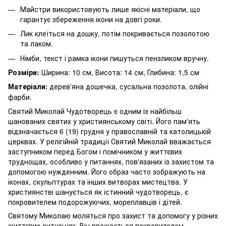
Майстри використовують лише якісні матеріали, що
гарантує збереження ікони на довгі роки.
Лик клеїться на дошку, потім покривається позолотою
та лаком.
Німби, текст і рамка ікони пишуться пензликом вручну.
Розміри:
Ширина: 10 см, Висота: 14 см, Глибина: 1,5 см
Матеріали
дерев'яна дошечка, сусальна позолота, олійні
:
фарби.
Святий Миколай Чудотворець є одним із найбільш
шанованих святих у християнському світі. Його пам'ять
відзначається 6 (19) грудня у православній та католицькій
церквах. У релігійній традиції Святий Миколай вважається
заступником перед Богом і помічником у життєвих
труднощах, особливо у питаннях, пов'язаних із захистом та
допомогою нужденним. Його образ часто зображують на
іконах, скульптурах та інших витворах мистецтва. У
християнстві шанується як істинний чудотворець, є
покровителем подорожуючих, мореплавців і дітей.
Святому Миколаю моляться про захист та допомогу у різних
життєвих ситуаціях. Він вважається покровителем