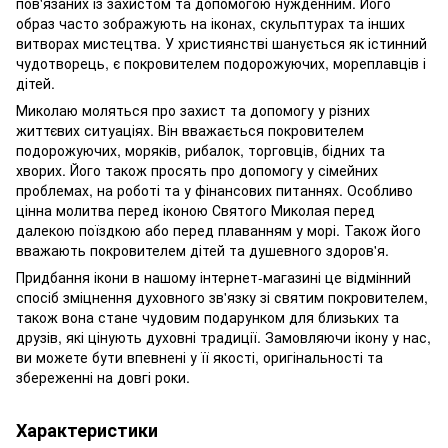
пов'язаних із захистом та допомогою нужденним. Його
образ часто зображують на іконах, скульптурах та інших
витворах мистецтва. У християнстві шанується як істинний
чудотворець, є покровителем подорожуючих, мореплавців і
дітей.
Миколаю моляться про захист та допомогу у різних
життєвих ситуаціях. Він вважається покровителем
подорожуючих, моряків, рибалок, торговців, бідних та
хворих. Його також просять про допомогу у сімейних
проблемах, на роботі та у фінансових питаннях. Особливо
цінна молитва перед іконою Святого Миколая перед
далекою поїздкою або перед плаванням у морі. Також його
вважають покровителем дітей та душевного здоров'я.
Придбання ікони в нашому інтернет-магазині це відмінний
спосіб зміцнення духовного зв'язку зі святим покровителем,
також вона стане чудовим подарунком для близьких та
друзів, які цінують духовні традиції. Замовляючи ікону у нас,
ви можете бути впевнені у її якості, оригінальності та
збереженні на довгі роки.
Характеристики