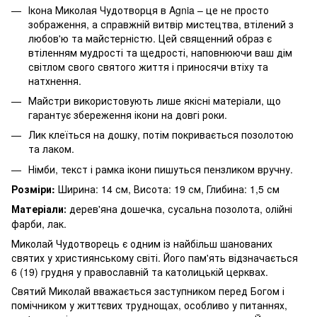
Ікона Миколая Чудотворця в Agnia – це не просто
зображення, а справжній витвір мистецтва, втілений з
любов'ю та майстерністю. Цей священний образ є
втіленням мудрості та щедрості, наповнюючи ваш дім
світлом свого святого життя і приносячи втіху та
натхнення.
Майстри використовують лише якісні матеріали, що
гарантує збереження ікони на довгі роки.
Лик клеїться на дошку, потім покривається позолотою
та лаком.
Німби, текст і рамка ікони пишуться пензликом вручну.
Розміри:
Ширина: 14 см, Висота: 19 см, Глибина: 1,5 см
Матеріали
дерев'яна дошечка, сусальна позолота, олійні
:
фарби, лак.
Миколай Чудотворець є одним із найбільш шанованих
святих у християнському світі. Його пам'ять відзначається
6 (19) грудня у православній та католицькій церквах.
Святий Миколай вважається заступником перед Богом і
помічником у життєвих труднощах, особливо у питаннях,