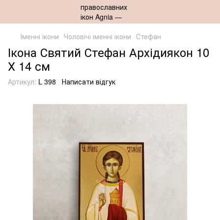
Іменні ікони
Чоловічі іменні ікони
Стефан
Ікона Святий Стефан Архідиякон 10
Х 14 см
Артикул:
L 398
Написати відгук