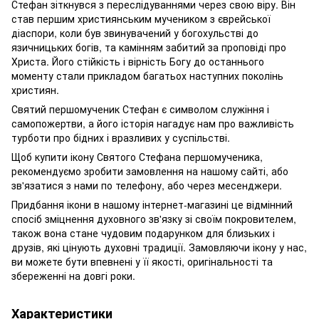
Стефан зіткнувся з переслідуваннями через свою віру. Він
став першим християнським мучеником з єврейської
діаспори, коли був звинувачений у богохульстві до
язичницьких богів, та камінням забитий за проповіді про
Христа. Його стійкість і вірність Богу до останнього
моменту стали прикладом багатьох наступних поколінь
християн.
Святий першомученик Стефан є символом служіння і
самопожертви, а його історія нагадує нам про важливість
турботи про бідних і вразливих у суспільстві.
Щоб купити ікону Святого Стефана першомученика,
рекомендуємо зробити замовлення на нашому сайті, або
зв'язатися з нами по телефону, або через месенджери.
Придбання ікони в нашому інтернет-магазині це відмінний
спосіб зміцнення духовного зв'язку зі своїм покровителем,
також вона стане чудовим подарунком для близьких і
друзів, які цінують духовні традиції. Замовляючи ікону у нас,
ви можете бути впевнені у її якості, оригінальності та
збереженні на довгі роки.
Характеристики