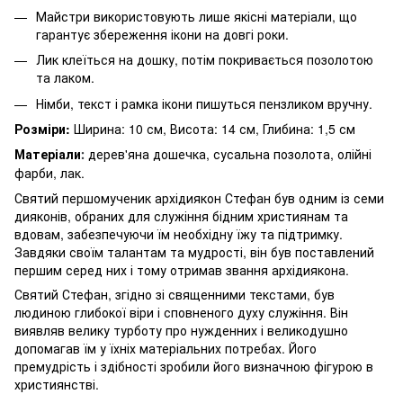
Майстри використовують лише якісні матеріали, що
гарантує збереження ікони на довгі роки.
Лик клеїться на дошку, потім покривається позолотою
та лаком.
Німби, текст і рамка ікони пишуться пензликом вручну.
Розміри:
Ширина: 10 см, Висота: 14 см, Глибина: 1,5 см
Матеріали
дерев'яна дошечка, сусальна позолота, олійні
:
фарби, лак.
Святий першомученик архідиякон Стефан був одним із семи
дияконів, обраних для служіння бідним християнам та
вдовам, забезпечуючи їм необхідну їжу та підтримку.
Завдяки своїм талантам та мудрості, він був поставлений
першим серед них і тому отримав звання архідиякона.
Святий Стефан, згідно зі священними текстами, був
людиною глибокої віри і сповненого духу служіння. Він
виявляв велику турботу про нужденних і великодушно
допомагав їм у їхніх матеріальних потребах. Його
премудрість і здібності зробили його визначною фігурою в
християнстві.