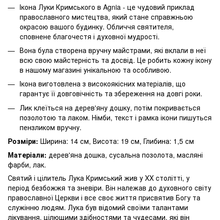
Ікона Луки Кримського в Agnia - це чудовий приклад
православного мистецтва, який стане справжньою
окрасою вашого будинку. Обличчя святителя,
сповнене благочестя і духовної мудрості.
Вона була створена вручну майстрами, які вклали в неї
всю свою майстерність та досвід. Це робить кожну ікону
в нашому магазині унікальною та особливою.
Ікона виготовлена з високоякісних матеріалів, що
гарантує її довговічність та збереження на довгі роки.
Лик клеїться на дерев'яну дошку, потім покривається
позолотою та лаком. Німби, текст і рамка ікони пишуться
пензликом вручну.
Розміри:
Ширина: 14 см, Висота: 19 см, Глибина: 1,5 см
Матеріали:
дерев'яна дошка, сусальна позолота, масляні
фарби, лак.
Святий і цілитель Лука Кримський жив у XX столітті, у
період безбожжя та зневіри. Він належав до духовного світу
православної Церкви і все своє життя присвятив Богу та
служінню людям. Лука був відомий своїми талантами
лікування, цілющими здібностями та чудесами, які він