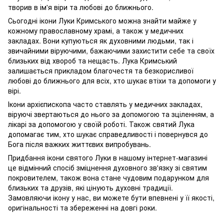
творив в ім'я віри та любові до ближнього.
Сьогодні ікони Луки Кримського можна знайти майже у
кожному православному храмі, а також у медичних
закладах. Вони купуються як духовними людьми, так і
звичайними віруючими, бажаючими захистити себе та своїх
близьких від хвороб та нещасть. Лука Кримський
залишається прикладом благочестя та безкорисливої
любові до ближнього для всіх, хто шукає втіхи та допомоги у
вірі.
Ікони архієпископа часто ставлять у медичних закладах,
віруючі звертаються до нього за допомогою та зціленням, а
лікарі за допомогою у своїй роботі. Також святий Лука
допомагає тим, хто шукає справедливості і повернувся до
Бога після важких життєвих випробувань.
Придбання ікони святого Луки в нашому інтернет-магазині
це відмінний спосіб зміцнення духовного зв'язку зі святим
покровителем, також вона стане чудовим подарунком для
близьких та друзів, які цінують духовні традиції.
Замовляючи ікону у нас, ви можете бути впевнені у її якості,
оригінальності та збереженні на довгі роки.