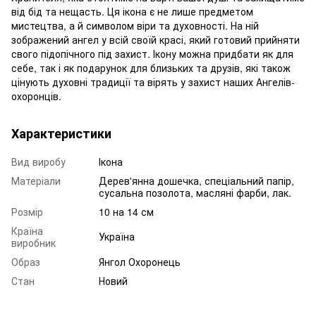
від бід та нещасть. Ця ікона є не лише предметом
мистецтва, а й символом віри та духовності. На ній
зображений ангел у всій своїй красі, який готовий прийняти
свого підопічного під захист. Ікону можна придбати як для
себе, так і як подарунок для близьких та друзів, які також
цінують духовні традиції та вірять у захист наших Ангелів-
охоронців.
Характеристики
Вид виробу
Ікона
Матеріали
Дерев'янна дошечка, спеціальний папір,
сусальна позолота, масляні фарби, лак.
Розмір
10 на 14 см
Країна
Україна
виробник
Образ
Янгол Охоронець
Стан
Новий