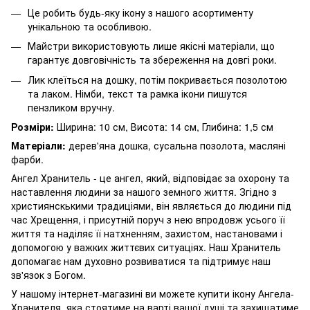
Це робить будь-яку ікону з нашого асортименту
унікальною та особливою.
Майстри використовують лише якісні матеріали, що
гарантує довговічність та збереження на довгі роки.
Лик клеїться на дошку, потім покривається позолотою
та лаком. Німби, текст та рамка ікони пишутся
пензликом вручну.
Розміри:
Ширина: 10 см, Висота: 14 см, Глибина: 1,5 см
Матеріали:
дерев'яна дошка, сусальна позолота, масляні
фарби.
Ангел Хранитель - це ангел, який, відповідає за охорону та
наставлення людини за нашого земного життя. Згідно з
християнскькими традиціями, він являється до людини під
час Хрещення, і присутній поруч з нею впродовж усього її
життя та наділяє її натхненням, захистом, настановами і
допомогою у важких життєвих ситуаціях. Наш Хранитель
допомагає нам духовно розвиватися та підтримує наш
зв'язок з Богом.
У нашому інтернет-магазині ви можете купити ікону Ангела-
Хранителя, яка стоятиме на варті вашої душі та захищатиме