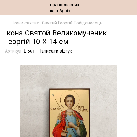
Ікони святих
Святий Георгій Побідоносець
Ікона Святой Великомученик
Георгій 10 Х 14 см
Артикул:
L 561
Написати відгук