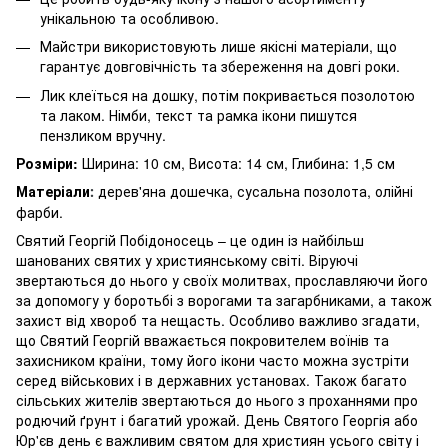
унікальною та особливою.
Майстри використовують лише якісні матеріали, що
гарантує довговічність та збереження на довгі роки.
Лик клеїться на дошку, потім покривається позолотою
та лаком. Німби, текст та рамка ікони пишутся
пензликом вручну.
Розміри:
Ширина: 10 см, Висота: 14 см, Глибина: 1,5 см
Матеріали
дерев'яна дошечка, сусальна позолота, олійні
:
фарби.
Святий Георгій Побідоносець – це один із найбільш
шанованих святих у християнському світі. Віруючі
звертаються до нього у своїх молитвах, прославляючи його
за допомогу у боротьбі з ворогами та загарбниками, а також
захист від хвороб та нещасть. Особливо важливо згадати,
що Святий Георгій вважається покровителем воїнів та
захисником країни, тому його ікони часто можна зустріти
серед військових і в державних установах. Також багато
сільських жителів звертаються до нього з проханнями про
родючий ґрунт і багатий урожай. День Святого Георгія або
Юр'єв день є важливим святом для християн усього світу і