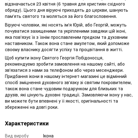
відзначається 23 квітня (6 травня для християн східного
обряду). Цього дня віруючі приходять до церкви, шанують
пам'ять святого та моляться за його благословення.
Віруючі чоловіки, які носять ім'я Юрій, або Георгій, можуть
почуватися захищеними та укріпленими завдяки цій іконі,
яка пов'язує їх з їхнім прославленим предком та духовним
наставником. Також вона стане амулетом, який допоможе
своєму власнику досягти успіху та процвітання в житті.
Щоб купити ікону Святого Георгія Побідоносця,
рекомендуємо зробити замовлення на нашому сайті, або
зв'язатися з нами за телефоном або через месенджери.
Придбання ікони в нашому інтернет-магазині це відмінний
спосіб зміцнення духовного зв'язку зі святим покровителем,
також вона стане чудовим подарунком для близьких та
друзів, які цінують духовні традиції. Замовляючи ікону у нас,
ви можете бути впевнені у її якості, оригінальності та
збереженні на довгі роки.
Характеристики
Вид виробу
Ікона