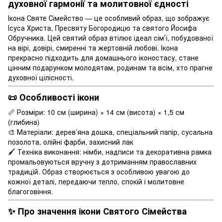
духовної гармонії та молитовної єдності
Ікона Святе Сімейство — це особливий образ, що зображує
Ісуса Христа, Пресвяту Богородицю та святого Йосифа
Обручника. Цей святий образ втілює ідеал сім’ї, побудованої
на вірі, довірі, смиренні та жертовній любові. Ікона
прекрасно підходить для домашнього іконостасу, стане
цінним подарунком молодятам, родинам та всім, хто прагне
духовної цілісності.
📜 Особливості ікони
📏 Розміри: 10 см (ширина) × 14 см (висота) × 1,5 см
(глибина)
🎨 Матеріали: дерев’яна дошка, спеціальний папір, сусальна
позолота, олійні фарби, захисний лак
🖌 Техніка виконання: німби, надписи та декоративна рамка
промальовуються вручну з дотриманням православних
традицій. Образ створюється з особливою увагою до
кожної деталі, передаючи тепло, спокій і молитовне
благоговіння.
✨ Про значення ікони Святого Сімейства