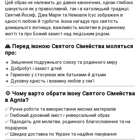
Цей образ не належить до давніх канонічних, однак глибоко
шанується як у православній, так і в католицькій традиції.
Святий Йосиф, Діва Марія та Немовля Ісус зображені в
єдності любові й турботи. Ікона нагадує про святість
домашнього вогнища, важливість молитви в родинному
житті та про Божий захист над людським родом.
🙏 Перед іконою Святого Сімейства моляться
про:
🔹 Зміцнення подружнього союзу та родинного миру
🔹 Добробут і захист дітей
🔹 Гармонію у стосунках між батьками й дітьми
🔹 Духовну єдність і взаємну любов у сім’ї
💠 Чому варто обрати ікону Святого Сімейства
в Agnia?
✅ Ручна робота та використання якісних матеріалів
✅ Глибокий духовний зміст і універсальний образ
✅ Підходить для молитви, родинного благословення та на
подарунок
✅ Швидка доставка по Україні та надійне пакування