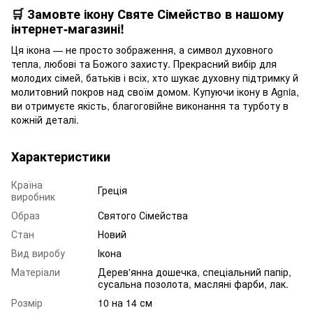
🛒 Замовте ікону Святе Сімейство в нашому
інтернет-магазині!
Ця ікона — не просто зображення, а символ духовного
тепла, любові та Божого захисту. Прекрасний вибір для
молодих сімей, батьків і всіх, хто шукає духовну підтримку й
молитовний покров над своїм домом. Купуючи ікону в Agnia,
ви отримуєте якість, благоговійне виконання та турботу в
кожній деталі.
Характеристики
Країна
Греція
виробник
Образ
Святого Сімейства
Стан
Новий
Вид виробу
Ікона
Матеріали
Дерев'янна дошечка, спеціальний папір,
сусальна позолота, масляні фарби, лак.
Розмір
10 на 14 см