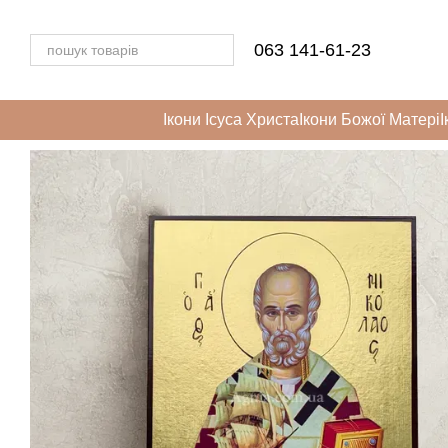
Перейти до основного контенту
063 141-61-23
Ікони Ісуса Христа
Ікони Божої Матері
І