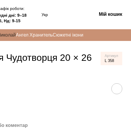
афік роботи:
Мій кошик
Укр
удні дні:
9–18
, Нд: 9-15
Миколай
Ангел Хранитель
Сюжетні ікони
я Чудотворця 20 × 26
Артикул
L 358
бо коментар