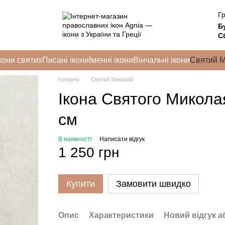
Гр
Б
Сб
кони святих
Писані ікони
Іменні ікони
Вінчальні ікони
Святий 
Головна
Святий Миколай
Ікона Святого Микола
см
В наявності
Написати відгук
1 250 грн
Купити
Замовити швидко
Опис
Характеристики
Новий відгук а