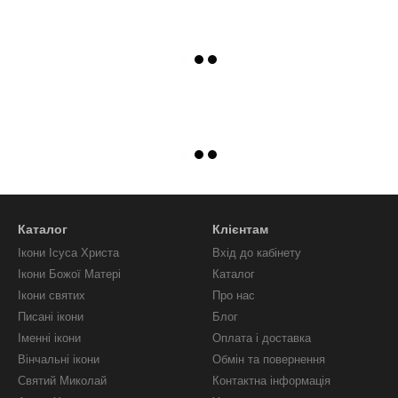
Каталог
Клієнтам
Ікони Ісуса Христа
Вхід до кабінету
Ікони Божої Матері
Каталог
Ікони святих
Про нас
Писані ікони
Блог
Іменні ікони
Оплата і доставка
Вінчальні ікони
Обмін та повернення
Святий Миколай
Контактна інформація