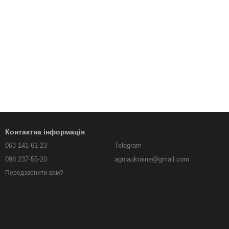
Контактна інформація
063 141-61-23
Telegram
098 237-55-20
agniaukraine@gmail.com
Передзвонити вам?