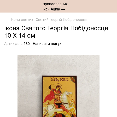
Ікони святих
Святий Георгій Побідоносець
Ікона Святого Георгія Побідоносця
10 Х 14 см
Артикул:
L 560
Написати відгук