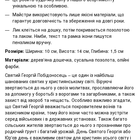
унікальною та особливою.
Майстри використовують лише якісні матеріали, що
гарантує довговічність та збереження на довгі роки.
Лик клеїться на дошку, потім покривається позолотою
та лаком. Німби, текст та рамка ікони пишутся
пензликом вручну.
Розміри:
Ширина: 10 см, Висота: 14 см, Глибина: 1,5 см
Матеріали
дерев'яна дошечка, сусальна позолота, олійні
:
фарби.
Святий Георгій Побідоносець – це один із найбільш
шанованих святих у християнському світі. Віруючі
звертаються до нього у своїх молитвах, прославляючи його
за допомогу у боротьбі з ворогами та загарбниками, а також
захист від хвороб та нещасть. Особливо важливо згадати,
що Святий Георгій вважається покровителем воїнів та
захисником країни, тому його ікони часто можна зустріти
серед військових і в державних установах. Також багато
сільських жителів звертаються до нього з проханнями про
родючий ґрунт і багатий урожай. День Святого Георгія або
Юр'єв день є важливим святом для християн усього світу і