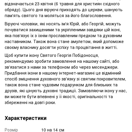
відзначається 23 квітня (6 травня для християн східного
обряду). Цього дня віруючі приходять до церкви, шанують
пам'ять святого та моляться за його благословення.
Віруючі чоловіки, які носять ім'я Юрій, або Георгій, можуть
почуватися захищеними та укріпленими завдяки цій іконі,
яка пов'язує їх з їхнім прославленим предком та духовним
наставником. Також вона стане амулетом, який допоможе
своєму власнику досягти успіху та процвітання в житті.
Щоб купити ікону Святого Георгія Побідоносця,
рекомендуємо зробити замовлення на нашому сайті, або
зв'язатися з нами за телефоном або через месенджери.
Придбання ікони в нашому інтернет-магазині це відмінний
спосіб зміцнення духовного зв'язку зі святим покровителем,
також вона стане чудовим подарунком для близьких та
друзів, які цінують духовні традиції. Замовляючи ікону у нас,
ви можете бути впевнені у її якості, оригінальності та
збереженні на довгі роки.
Характеристики
Розмір
10 на 14 см