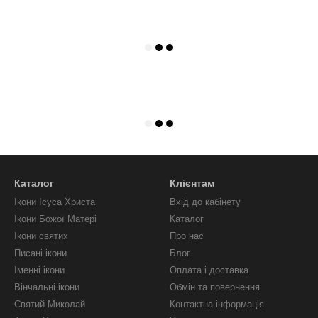
Каталог
Клієнтам
Ікони Ісуса Христа
Вхід до кабінету
Ікони Божої Матері
Каталог
Ікони святих
Про нас
Писані ікони
Блог
Іменні ікони
Оплата і доставка
Вінчальні ікони
Обмін та повернення
Святий Миколай
Контактна інформація