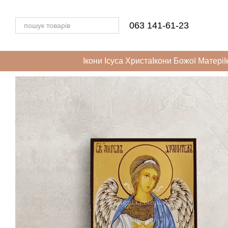
Перейти до основного контенту
063 141-61-23
Ікони Ісуса Христа
Ікони Божої Матері
І