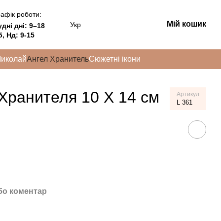
афік роботи:
Мій кошик
Укр
удні дні:
9–18
, Нд: 9-15
Миколай
Ангел Хранитель
Сюжетні ікони
 Хранителя 10 Х 14 см
Артикул
L 361
бо коментар