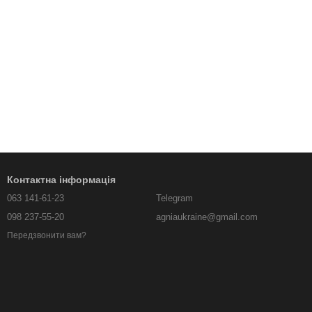
Контактна інформація
063 141-61-23
Telegram
098 237-55-20
agniaukraine@gmail.com
Передзвонити вам?