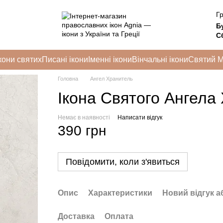
Гр
Б
Сб
кони святих
Писані ікони
Іменні ікони
Вінчальні ікони
Святий 
Головна
Ангел Хранитель
Ікона Святого Ангела
Немає в наявності
Написати відгук
390 грн
Повідомити, коли з'явиться
Опис
Характеристики
Новий відгук а
Доставка
Оплата