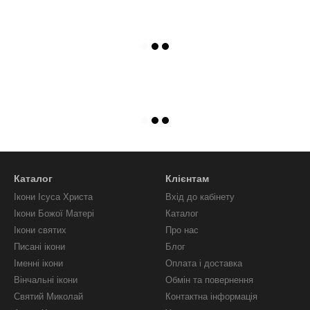
Каталог
Клієнтам
Ікони Ісуса Христа
Вхід до кабінету
Ікони Божої Матері
Каталог
Ікони святих
Про нас
Писані ікони
Блог
Іменні ікони
Оплата і доставка
Вінчальні ікони
Обмін та повернення
Святий Миколай
Контактна інформація