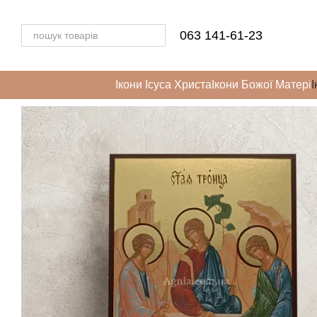
Перейти до основного контенту
063 141-61-23
Ікони Ісуса Христа
Ікони Божої Матері
І