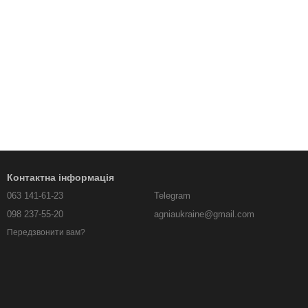
Контактна інформація
063 141-61-23
Telegram
098 237-55-20
agniaukraine@gmail.com
Передзвонити вам?