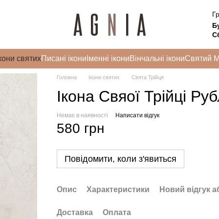
Гр
Б
Сб
кони святих
Писані ікони
Іменні ікони
Вінчальні ікони
Святий 
Головна
Ікони святих
Свята Трійця
Ікона Свяої Трійці Ру
Немає в наявності
Написати відгук
580 грн
Повідомити, коли з'явиться
Опис
Характеристики
Новий відгук а
Доставка
Оплата