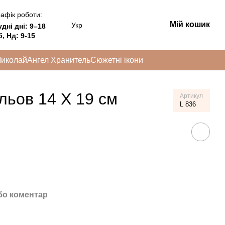
афік роботи:
Мій кошик
Укр
удні дні:
9–18
, Нд: 9-15
Миколай
Ангел Хранитель
Сюжетні ікони
бльов 14 Х 19 см
Артикул
L 836
бо коментар