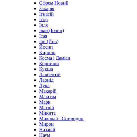
Єфрем Новий
Захарія
Ігнатій
Ігор
Ілля
Іван (Іоанн)
Ісая
Іов (Йов)
Йосип
Кирило
Косма і Даміан
Корнилій
Кукша
Лаврентій
Леонід
Лука
Макарій
Максим
Марк
Матвій
Микита
Миколай і Спиридон
Мирон
Назарій
Наум