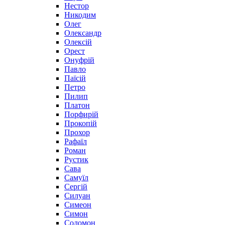
Нестор
Никодим
Олег
Олександр
Олексій
Орест
Онуфрій
Павло
Паїсій
Петро
Пилип
Платон
Порфирій
Прокопій
Прохор
Рафаїл
Роман
Рустик
Сава
Самуїл
Сергій
Силуан
Симеон
Симон
Соломон