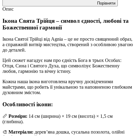
Порівняти
Опис
Ікона Свята Трійця – символ єдності, любові та
Божественної гармонії
Ікона Святої Трійці від Agnia – це не просто священний образ,
а справжній витвір мистецтва, створений з особливою увагою
до деталей.
Цей сюжет нагадує нам про єдність Бога в трьох Особах:
Отця, Сина і Святого Духа, що символізує Божественну
любов, гармонію та вічну істину.
Кожна наша ікона виготовлена вручну досвідченими
майстрами, що робить її унікальною та наповненою глибоким
духовним змістом.
Особливості ікони:
📏
Розміри:
14 см (ширина) × 19 см (висота) × 1,5 см
(глибина).
🎨
Матеріали:
дерев’яна дошка, сусальна позолота, олійні