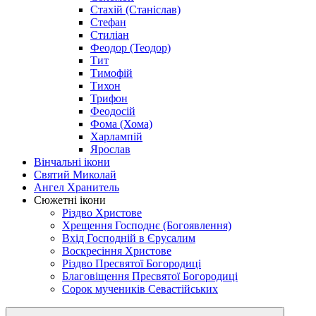
Стахій (Станіслав)
Стефан
Стиліан
Феодор (Теодор)
Тит
Тимофій
Тихон
Трифон
Феодосій
Фома (Хома)
Харлампій
Ярослав
Вінчальні ікони
Святий Миколай
Ангел Хранитель
Сюжетні ікони
Різдво Христове
Хрещення Господнє (Богоявлення)
Вхід Господній в Єрусалим
Воскресіння Христове
Різдво Пресвятої Богородиці
Благовіщення Пресвятої Богородиці
Сорок мучеників Севастійських