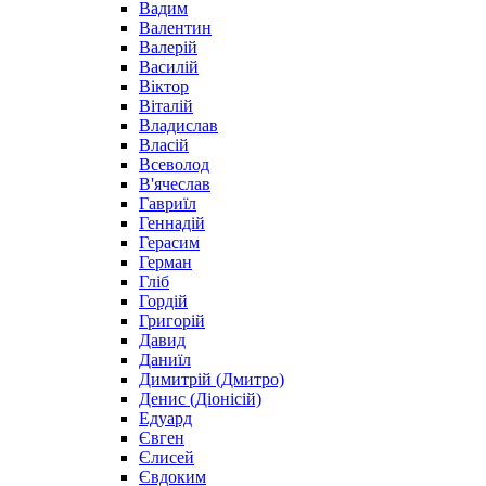
Вадим
Валентин
Валерій
Василій
Віктор
Віталій
Владислав
Власій
Всеволод
В'ячеслав
Гавриїл
Геннадій
Герасим
Герман
Гліб
Гордій
Григорій
Давид
Даниїл
Димитрій (Дмитро)
Денис (Діонісій)
Едуард
Євген
Єлисей
Євдоким