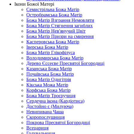
Ікони Божої Матері
Семистрільна Божа Матір
Остробрамська Божа Матір
Божа Матір Взграння Немовляти
Божа Матір Стягнення загиблих
Божа Матір Нев'янучий Цвіт
Божа Матір Призри на смирення
Касперовська Божа Матір
Іверська Божа Матір
Божа Матір Глікофілуса
Володимирська Божа Матір
Дерево Єссеєве Пресвятої Богородиці
Казанська Божа Матір
Почаївська Божа Матір
Божа Матір Одигітрія
Кікська Можа Матір
Корфська Божа Матір
Божа Матір Троєручиця
Сердечна ікона (Кардіотиса)
Достойно є (Милуюча)
Невипивана Чаша
Скоропослушниця
Покрова Пресвятої Богородиці
Всецариця
Годувальниця