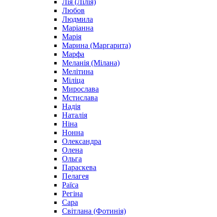
Лія (Лілія)
Любов
Людмила
Маріанна
Марія
Марина (Маргарита)
Марфа
Меланія (Мілана)
Мелітина
Міліца
Мирослава
Мстислава
Надія
Наталія
Ніна
Нонна
Олександра
Олена
Ольга
Параскева
Пелагея
Раїса
Регіна
Сара
Світлана (Фотинія)