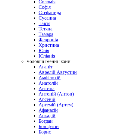
Соломія
Софія
Стефанида
Сусанна
Таїсія
Тетяна
Тамара
Февронія
Христина
Юлія
Юліанія
Чоловічі іменні ікони
Агапіт
Аврелій Августин
Амфілохій
Анатолій
Антипа
Антоній (Антон)
Арсеній
Артемій (Артем)
Афанасій
Аркадій
Богдан
Боніфатій
Борис