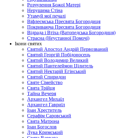
Розчулення Божої Матері
Нерушима Стіна
Утамуй мої печалі
Віфлеємська Пресвята Богородиця
Покриваюча Пресвята Богородиця
Відрада і Втіха (Ватопедська Богородиця)
Страсна (Неустанної Помочі)
Ікони святих
Святий Апостол Андрій Первозваний
Святий Георгій Побідоносець
Святий Володимир Великий
Святий Пантелеймон Цілитель
Святий Нектарій Егінський
Святий Спиридон
Святе Сімейство
Свята Трійця
Тайна Вечеря
Архангел Михаїл
Архангел Гавриїл
Іоан Хреститель
Серафім Саровський
Свята Матрона
Іоан Богослов
Лука Кримський
Свята Варвара