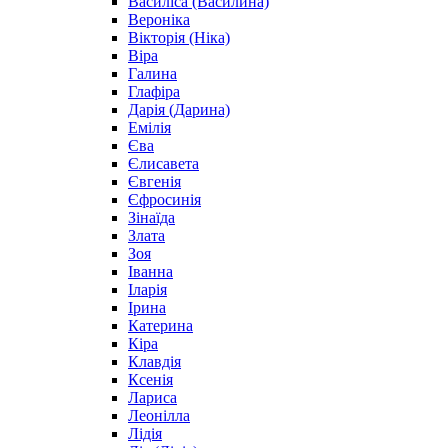
Василіса (Василина)
Вероніка
Вікторія (Ніка)
Віра
Галина
Глафіра
Дарія (Дарина)
Емілія
Єва
Єлисавета
Євгенія
Єфросинія
Зінаїда
Злата
Зоя
Іванна
Іларія
Ірина
Катерина
Кіра
Клавдія
Ксенія
Лариса
Леонілла
Лідія