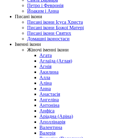
Петро і Февронія
Йоаким і Анна
Писані ікони
Писані ікони Ісуса Христа
Писані ікони Божої Матері
Писані ікони Святих
Домашні іконостаси
Іменні ікони
Жіночі іменні ікони
Агата
Аглаїда (Аглая)
Агнія
Акилина
Алла
Аліна
Анна
Анастасія
Ангеліна
Антоніна
Анфіса
Аріадна (Аріна)
Аполлінарія
Валентина
Валерія