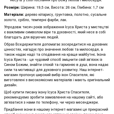
Розміри:
Ширина: 19,5 см, Висота: 26 см, Глибина: 1,7 см
Матеріали
дерево кіпарису, грунтовка, полотно, сусальне
:
золото, срібло, темперні фарби, лак.
Упродовж тисяч років зображення Ісуса Христа у мистецтві
є важливим символом віри та духовності, який несе в собі
благодать для віруючих людей.
Образ Вседержителя допомагає зосередитися на духовних
цінностях, нагадує про значення любові та милосердя, а
також надає надії та сподівання на краще майбутнє. Ікона
Ісуса Христа - це чудовий спосіб зміцнити свій зв'язок із
Сином Божим, знайти спокій та гармонію в душі, вона надає
сили та мотивації для духовного розвитку. Наш інтернет-
магазин пропонує широкий вибір ікон Спасителя, які
виготовлені з високоякісних матеріалів і мають оригінальний
дизайн.
Щоб купити писану ікону Ісуса Христа Спасителя,
рекомендуємо зробити замовлення на нашому сайті, або
зв'язатися з нами по телефону, чи через месенджери.
Придбання ікони в нашому інтернет-магазині це прекрасний