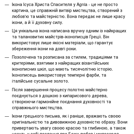
Ікона Ісуса Христа Спасителя у Agnia - це не просто
картина, це справжній витвір мистецтва, створений з
любов'ю та майстерністю. Вона передає не лише красу
ікони, а й її духовну силу.
Ця унікальна ікона написана вручну одним із найкращих
та талановитих майстрів-іконописців Греції. Він
використовує лише якісні матеріали, що гарантує
збереження ікони на довгі роки.
Позолочена та розписана за стилем, традиціями та
критеріями, взятими з найкращих візантійських
іконописних шкіл, що мають тисячолітню історію.
Іконописець використовує темперні фарби, та
італійське сусальне золото.
Після завершення процесу полотно майстерно
поєднується з дошкою з кипарисового дерева,
створюючи гармонійне поєднання духовності та
справжнього мистецтва.
Ікони грецького письма, як і раніше, вражають своєю
оригінальністю та дивовижною духовністю образу. Вони
привертають увагу своєю красою та глибиною, а також
несуть у собі послання про Божу любов і милосердя.