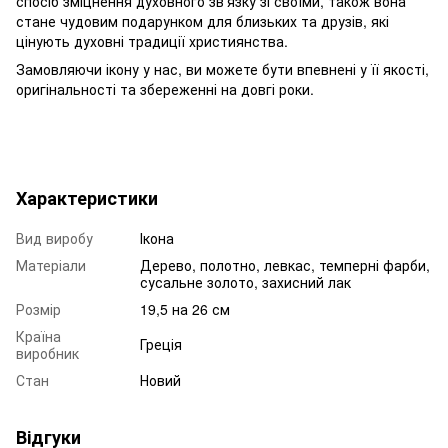
спосіб зміцнення духовного зв'язку зі своїми, також вона
стане чудовим подарунком для близьких та друзів, які
цінують духовні традиції християнства.
Замовляючи ікону у нас, ви можете бути впевнені у її якості,
оригінальності та збереженні на довгі роки.
Характеристики
Вид виробу
Ікона
Матеріали
Дерево, полотно, левкас, темперні фарби,
сусальне золото, захисний лак
Розмір
19,5 на 26 см
Країна
Греція
виробник
Стан
Новий
Відгуки