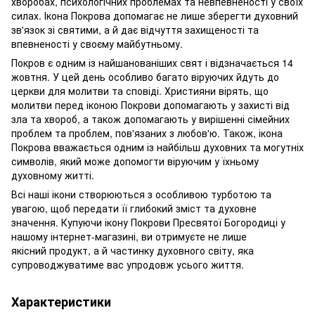
хворобах, психологічних проблемах та невпевненості у своїх
силах. Ікона Покрова допомагає не лише зберегти духовний
зв'язок зі святими, а й дає відчуття захищеності та
впевненості у своєму майбутньому.
Покров є одним із найшанованіших свят і відзначається 14
жовтня. У цей день особливо багато віруючих йдуть до
церкви для молитви та сповіді. Християни вірять, що
молитви перед іконою Покрови допомагають у захисті від
зла та хвороб, а також допомагають у вирішенні сімейних
проблем та проблем, пов'язаних з любов'ю. Також, ікона
Покрова вважається одним із найбільш духовних та могутніх
символів, який може допомогти віруючим у їхньому
духовному житті.
Всі наші ікони створюються з особливою турботою та
увагою, щоб передати її глибокий зміст та духовне
значення. Купуючи ікону Покрови Пресвятої Богородиці у
нашому інтернет-магазині, ви отримуєте не лише
якісний продукт, а й частинку духовного світу, яка
супроводжуватиме вас упродовж усього життя.
Характеристики