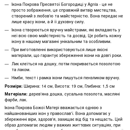
Ікона Покрова Пресвятої Богородиці у Agnia - це не
просто зображення, це справжній витвір мистецтва,
створений з любов'ю та майстерністю. Вона передає не
лише красу ікони, а й її духовну силу.
Ікона створюється вручну майстрами, які вкладають у
неї всю свою майстерність та досвід. Це робить кожну
ікону в нашому магазині унікальним та особливим.
При виготовленні використовуються лише якісні
матеріали, що гарантує збереження ікони на довгі роки.
Лик клеїться на дошку, потім покривається позолотою
та лаком.
Німби, текст і рамка ікони пишуться пензликом вручну.
Розміри:
Ширина: 14 см, Висота: 19 см, Глибина: 1,5 см
Матеріали:
дерев'яна дошка, сусальна позолота, масляні
фарби, лак.
Ікона Покрова Божої Матері вважається однією з
найшанованіших ікон у православ'ї. Вона допомагає у
збереженні віри, здоров'я, захищає від бід та нещасть. Цей
образ допомагає людям у важких життєвих ситуаціях, при