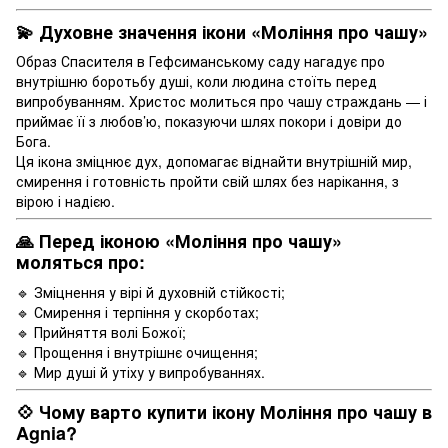
💫 Духовне значення ікони «Моління про чашу»
Образ Спасителя в Гефсиманському саду нагадує про
внутрішню боротьбу душі, коли людина стоїть перед
випробуванням. Христос молиться про чашу страждань — і
приймає її з любов’ю, показуючи шлях покори і довіри до
Бога.
Ця ікона зміцнює дух, допомагає віднайти внутрішній мир,
смирення і готовність пройти свій шлях без нарікання, з
вірою і надією.
🙏 Перед іконою «Моління про чашу»
моляться про:
🔹 Зміцнення у вірі й духовній стійкості;
🔹 Смирення і терпіння у скорботах;
🔹 Прийняття волі Божої;
🔹 Прощення і внутрішнє очищення;
🔹 Мир душі й утіху у випробуваннях.
💠 Чому варто купити ікону Моління про чашу в
Agnia?