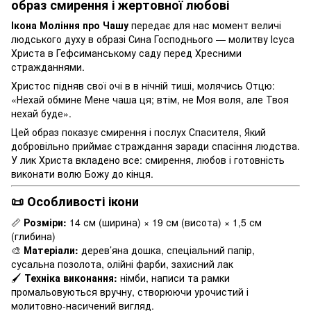
образ смирення і жертовної любові
Ікона Моління про Чашу
передає для нас момент величі
людського духу в образі Сина Господнього — молитву Ісуса
Христа в Гефсиманському саду перед Хресними
стражданнями.
Христос підняв свої очі в в нічній тиші, молячись Отцю:
«Нехай обмине Мене чаша ця; втім, не Моя воля, але Твоя
нехай буде».
Цей образ показує смирення і послух Спасителя, Який
добровільно приймає страждання заради спасіння людства.
У лик Христа вкладено все: смирення, любов і готовність
виконати волю Божу до кінця.
📜 Особливості ікони
📏
Розміри:
14 см (ширина) × 19 см (висота) × 1,5 см
(глибина)
🎨
Матеріали:
дерев’яна дошка, спеціальний папір,
сусальна позолота, олійні фарби, захисний лак
🖌
Техніка виконання:
німби, написи та рамки
промальовуються вручну, створюючи урочистий і
молитовно-насичений вигляд.