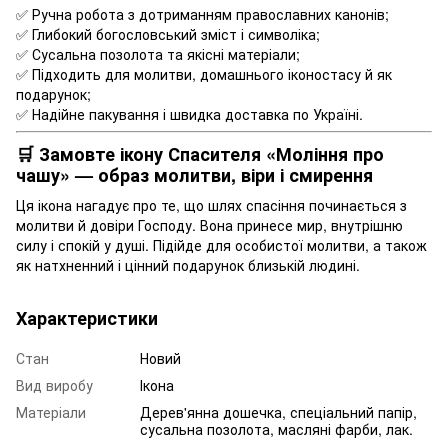
✅ Ручна робота з дотриманням православних канонів;
✅ Глибокий богословський зміст і символіка;
✅ Сусальна позолота та якісні матеріали;
✅ Підходить для молитви, домашнього іконостасу й як
подарунок;
✅ Надійне пакування і швидка доставка по Україні.
🛒 Замовте ікону Спасителя «Моління про
чашу» — образ молитви, віри і смирення
Ця ікона нагадує про те, що шлях спасіння починається з
молитви й довіри Господу. Вона принесе мир, внутрішню
силу і спокій у душі. Підійде для особистої молитви, а також
як натхненний і цінний подарунок близькій людині.
Характеристики
Стан
Новий
Вид виробу
Ікона
Матеріали
Дерев'янна дошечка, спеціальний папір,
сусальна позолота, масляні фарби, лак.