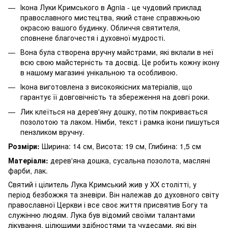
Ікона Луки Кримського в Agnia - це чудовий приклад
православного мистецтва, який стане справжньою
окрасою вашого будинку. Обличчя святителя,
сповнене благочестя і духовної мудрості.
Вона була створена вручну майстрами, які вклали в неї
всю свою майстерність та досвід. Це робить кожну ікону
в нашому магазині унікальною та особливою.
Ікона виготовлена з високоякісних матеріалів, що
гарантує її довговічність та збереження на довгі роки.
Лик клеїться на дерев'яну дошку, потім покривається
позолотою та лаком. Німби, текст і рамка ікони пишуться
пензликом вручну.
Розміри:
Ширина: 14 см, Висота: 19 см, Глибина: 1,5 см
Матеріали:
дерев'яна дошка, сусальна позолота, масляні
фарби, лак.
Святий і цілитель Лука Кримський жив у XX столітті, у
період безбожжя та зневіри. Він належав до духовного світу
православної Церкви і все своє життя присвятив Богу та
служінню людям. Лука був відомий своїми талантами
лікування, цілющими здібностями та чудесами, які він