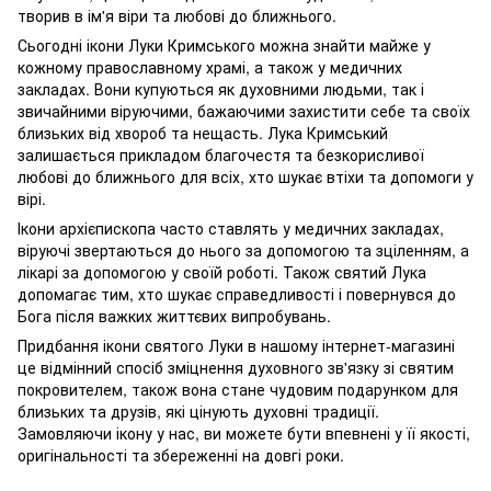
творив в ім'я віри та любові до ближнього.
Сьогодні ікони Луки Кримського можна знайти майже у
кожному православному храмі, а також у медичних
закладах. Вони купуються як духовними людьми, так і
звичайними віруючими, бажаючими захистити себе та своїх
близьких від хвороб та нещасть. Лука Кримський
залишається прикладом благочестя та безкорисливої
любові до ближнього для всіх, хто шукає втіхи та допомоги у
вірі.
Ікони архієпископа часто ставлять у медичних закладах,
віруючі звертаються до нього за допомогою та зціленням, а
лікарі за допомогою у своїй роботі. Також святий Лука
допомагає тим, хто шукає справедливості і повернувся до
Бога після важких життєвих випробувань.
Придбання ікони святого Луки в нашому інтернет-магазині
це відмінний спосіб зміцнення духовного зв'язку зі святим
покровителем, також вона стане чудовим подарунком для
близьких та друзів, які цінують духовні традиції.
Замовляючи ікону у нас, ви можете бути впевнені у її якості,
оригінальності та збереженні на довгі роки.