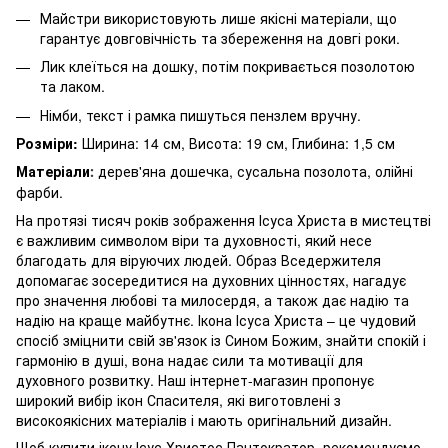
Майстри використовують лише якісні матеріали, що
гарантує довговічність та збереження на довгі роки.
Лик клеїться на дошку, потім покривається позолотою
та лаком.
Німби, текст і рамка пишуться пензлем вручну.
Розміри:
Ширина: 14 см, Висота: 19 см, Глибина: 1,5 см
Матеріали
дерев'яна дошечка, сусальна позолота, олійні
:
фарби.
На протязі тисяч років зображення Ісуса Христа в мистецтві
є важливим символом віри та духовності, який несе
благодать для віруючих людей. Образ Вседержителя
допомагає зосередитися на духовних цінностях, нагадує
про значення любові та милосердя, а також дає надію та
надію на краще майбутнє. Ікона Ісуса Христа – це чудовий
спосіб зміцнити свій зв'язок із Сином Божим, знайти спокій і
гармонію в душі, вона надає сили та мотивації для
духовного розвитку. Наш інтернет-магазин пропонує
широкий вибір ікон Спасителя, які виготовлені з
високоякісних матеріалів і мають оригінальний дизайн.
Щоб купити ікону Ісус Христос Пантократор, рекомендуємо