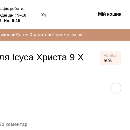
афік роботи:
Мій кошик
Укр
удні дні:
9–18
, Нд: 9-15
Миколай
Ангел Хранитель
Сюжетні ікони
ля Ісуса Христа 9 Х
Артикул
m 96
бо коментар