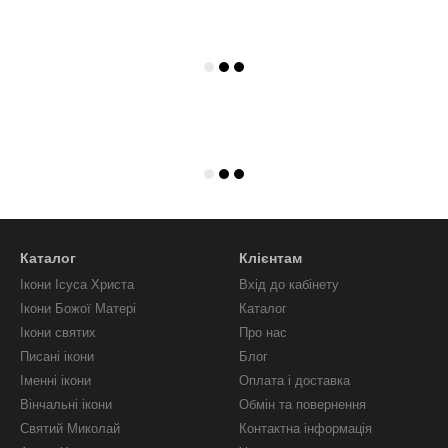
Каталог
Клієнтам
Ікони Ісуса Христа
Вхід до кабінету
Ікони Божої Матері
Каталог
Ікони святих
Про нас
Писані ікони
Блог
Іменні ікони
Оплата і доставка
Вінчальні ікони
Обмін та повернення
Святий Миколай
Контактна інформація