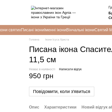
Гр
Б
Сб
кони святих
Писані ікони
Іменні ікони
Вінчальні ікони
Святий 
Головна
Ікони Ісуса Христа
Писана ікона Спасите
11,5 см
Немає в наявності
Написати відгук
950 грн
Повідомити, коли з'явиться
Опис
Характеристики
Новий відгук а