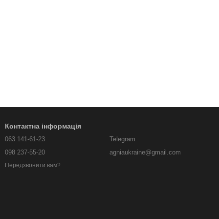
Контактна інформація
063 141-61-23
Telegram
098 237-55-20
agniaukraine@gmail.com
Передзвонити вам?