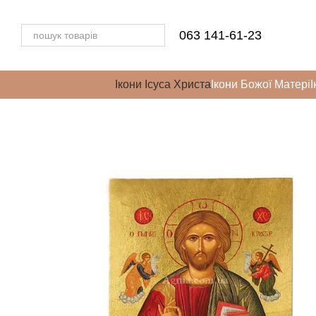
Перейти до основного контенту
063 141-61-23
Ікони Ісуса Христа
Ікони Божої Матері
І