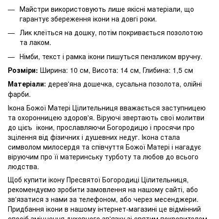
Майстри використовують лише якісні матеріали, що
гарантує збереження ікони на довгі роки.
Лик клеїться на дошку, потім покривається позолотою
та лаком.
Німби, текст і рамка ікони пишуться пензликом вручну.
Розміри:
Ширина: 10 см, Висота: 14 см, Глибина: 1,5 см
Матеріали
дерев'яна дошечка, сусальна позолота, олійні
:
фарби.
Ікона Божої Матері Цілительниця вважається заступницею
та охоронницею здоров'я. Віруючі звертають свої молитви
до цієъ ікони, прославляючи Богородицю і просячи про
зцілення від фізичних і душевних недуг. Ікона стала
символом милосердя та співчуття Божої Матері і нагадує
віруючим про її материнську турботу та любов до всього
людства.
Щоб купити ікону Пресвятої Богородиці Цілительниця,
рекомендуємо зробити замовлення на нашому сайті, або
зв'язатися з нами за телефоном, або через месенджери.
Придбання ікони в нашому інтернет-магазині це відмінний
спосіб зміцнення духовного зв'язку зі святим покровителем,