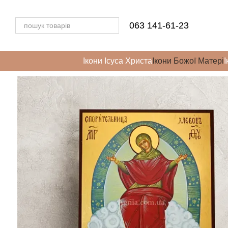
Перейти до основного контенту
063 141-61-23
Ікони Ісуса Христа
Ікони Божої Матері
І