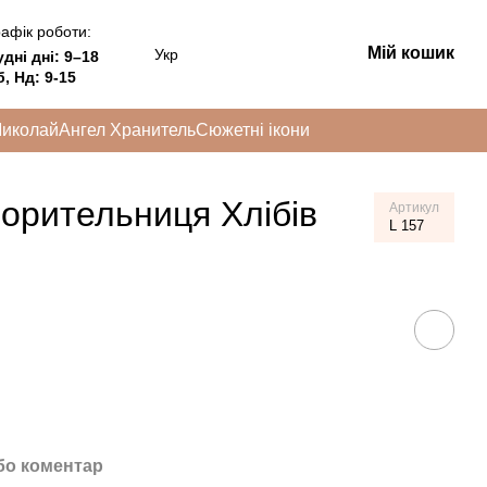
афік роботи:
Мій кошик
Укр
удні дні:
9–18
, Нд: 9-15
Миколай
Ангел Хранитель
Сюжетні ікони
порительниця Хлібів
Артикул
L 157
бо коментар