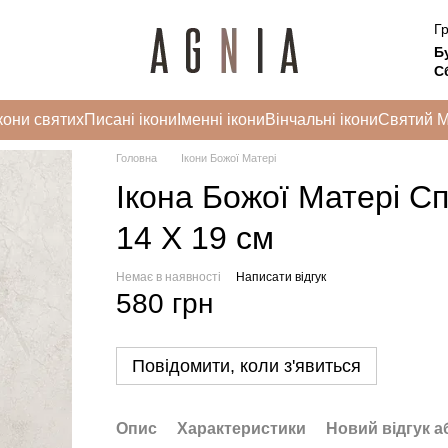
Гр
Б
Сб
кони святих
Писані ікони
Іменні ікони
Вінчальні ікони
Святий 
Головна
Ікони Божої Матері
Ікона Божої Матері С
14 Х 19 см
Немає в наявності
Написати відгук
580 грн
Повідомити, коли з'явиться
Опис
Характеристики
Новий відгук а