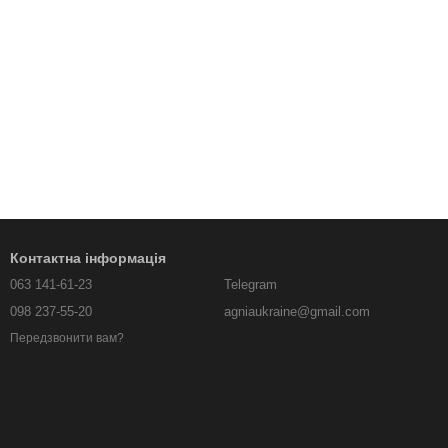
Контактна інформація
063 141-61-23
Telegram
098 237-55-20
agniaukraine@gmail.com
Передзвонити вам?