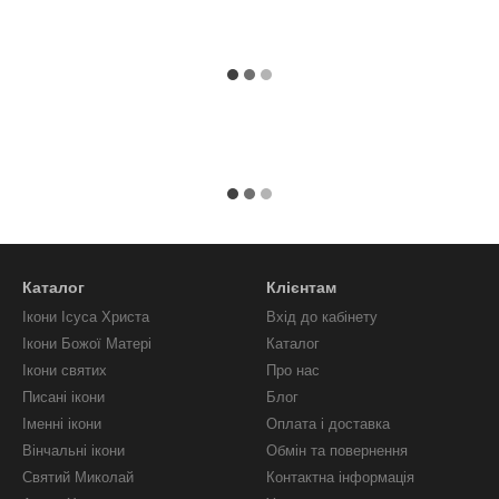
Каталог
Клієнтам
Ікони Ісуса Христа
Вхід до кабінету
Ікони Божої Матері
Каталог
Ікони святих
Про нас
Писані ікони
Блог
Іменні ікони
Оплата і доставка
Вінчальні ікони
Обмін та повернення
Святий Миколай
Контактна інформація