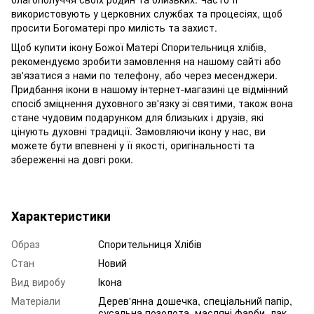
використовують у церковних службах та процесіях, щоб
просити Богоматері про милість та захист.
Щоб купити ікону Божої Матері Спорительниця хлібів,
рекомендуємо зробити замовлення на нашому сайті або
зв'язатися з нами по телефону, або через месенджери.
Придбання ікони в нашому інтернет-магазині це відмінний
спосіб зміцнення духовного зв'язку зі святими, також вона
стане чудовим подарунком для близьких і друзів, які
цінують духовні традиції. Замовляючи ікону у нас, ви
можете бути впевнені у її якості, оригінальності та
збереженні на довгі роки.
Характеристики
Образ
Спорительниця Хлібів
Стан
Новий
Вид виробу
Ікона
Матеріали
Дерев'янна дошечка, спеціальний папір,
сусальна позолота, масляні фарби, лак.