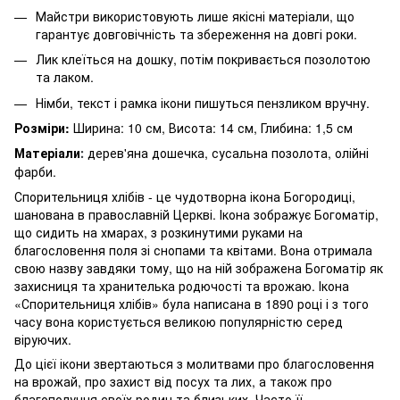
Майстри використовують лише якісні матеріали, що
гарантує довговічність та збереження на довгі роки.
Лик клеїться на дошку, потім покривається позолотою
та лаком.
Німби, текст і рамка ікони пишуться пензликом вручну.
Розміри:
Ширина: 10 см, Висота: 14 см, Глибина: 1,5 см
Матеріали
дерев'яна дошечка, сусальна позолота, олійні
:
фарби.
Спорительниця хлібів - це чудотворна ікона Богородиці,
шанована в православній Церкві. Ікона зображує Богоматір,
що сидить на хмарах, з розкинутими руками на
благословення поля зі снопами та квітами. Вона отримала
свою назву завдяки тому, що на ній зображена Богоматір як
захисниця та хранителька родючості та врожаю. Ікона
«Спорительниця хлібів» була написана в 1890 році і з того
часу вона користується великою популярністю серед
віруючих.
До цієї ікони звертаються з молитвами про благословення
на врожай, про захист від посух та лих, а також про
благополуччя своїх родин та близьких. Часто її