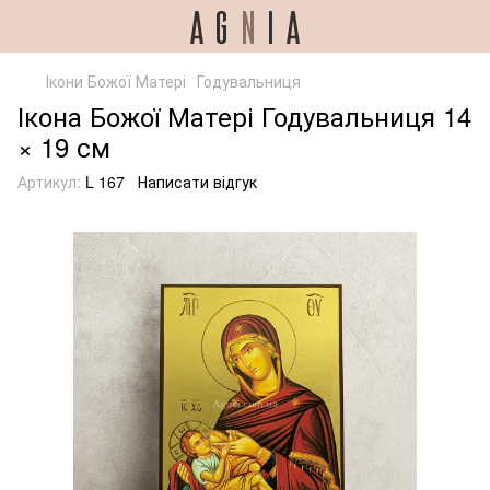
Ікони Божої Матері
Годувальниця
Ікона Божої Матері Годувальниця 14
× 19 см
Артикул:
L 167
Написати відгук