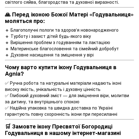
світлого сяйва, благородства та духовної виразності.
🙏 Перед іконою Божої Матері «Годувальниця»
моляться про:
🔹 Благополучні пологи та здоров'я новонародженого
🔹 Турботу і захист дітей будь-якого віку
🔹 Вирішення проблем з годуванням та лактацією
🔹 Материнське благословення та сімейний добробут
🔹 Духовне насищення та зміцнення у вірі
Чому варто купити ікону Годувальниця в
Agnia?
✅ Ручна робота та натуральні матеріали надають іконі
високу якість, унікальність і духовну цінність
✅ Глибокий духовний зміст — для зміцнення віри, молитви
за дитину, та внутрішнього спокою
✅ Надійна упаковка та швидка доставка по Україні
гарантують повну схоронність ікони при пересиланні
🛒 Замовте ікону Пресвятої Богородиці
Годувальниця в нашому інтернет-магазині