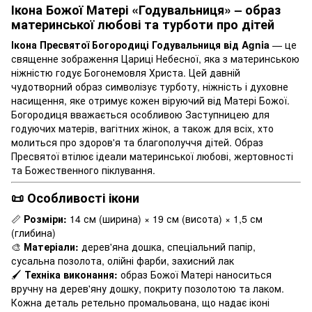
Ікона Божої Матері «Годувальниця» – образ
материнської любові та турботи про дітей
Ікона Пресвятої Богородиці Годувальниця від Agnia
— це
священне зображення Цариці Небесної, яка з материнською
ніжністю годує Богонемовля Христа. Цей давній
чудотворний образ символізує турботу, ніжність і духовне
насищення, яке отримує кожен віруючий від Матері Божої.
Богородиця вважається особливою Заступницею для
годуючих матерів, вагітних жінок, а також для всіх, хто
молиться про здоров'я та благополуччя дітей. Образ
Пресвятої втілює ідеали материнської любові, жертовності
та Божественного піклування.
📜 Особливості ікони
📏
Розміри:
14 см (ширина) × 19 см (висота) × 1,5 см
(глибина)
🎨
Матеріали:
дерев'яна дошка, спеціальний папір,
сусальна позолота, олійні фарби, захисний лак
🖌
Техніка виконання:
образ Божої Матері наноситься
вручну на дерев'яну дошку, покриту позолотою та лаком.
Кожна деталь ретельно промальована, що надає іконі