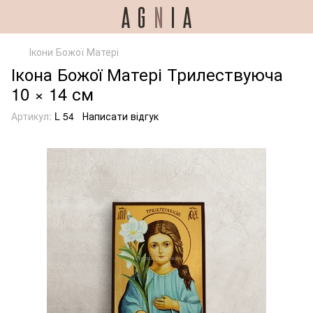
Ікони Божої Матері
Ікона Божої Матері Трилествуюча
10 × 14 см
Артикул:
L 54
Написати відгук