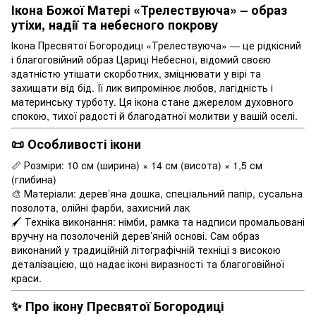
Ікона Божої Матері «Трелествуюча» – образ
утіхи, надії та небесного покрову
Ікона Пресвятої Богородиці «Трелествуюча» — це рідкісний
і благоговійний образ Цариці Небесної, відомий своєю
здатністю утішати скорботних, зміцнювати у вірі та
захищати від бід. Її лик випромінює любов, лагідність і
материнську турботу. Ця ікона стане джерелом духовного
спокою, тихої радості й благодатної молитви у вашій оселі.
📜 Особливості ікони
📏 Розміри: 10 см (ширина) × 14 см (висота) × 1,5 см
(глибина)
🎨 Матеріали: дерев’яна дошка, спеціальний папір, сусальна
позолота, олійні фарби, захисний лак
🖌 Техніка виконання: німби, рамка та надписи промальовані
вручну на позолоченій дерев’яній основі. Сам образ
виконаний у традиційній літографічній техніці з високою
деталізацією, що надає іконі виразності та благоговійної
краси.
✨ Про ікону Пресвятої Богородиці