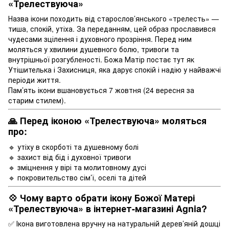
«Трелествуюча»
Назва ікони походить від старослов’янського «трелесть» —
тиша, спокій, утіха. За переданням, цей образ прославився
чудесами зцілення і духовного прозріння. Перед ним
моляться у хвилини душевного болю, тривоги та
внутрішньої розгубленості. Божа Матір постає тут як
Утішителька і Захисниця, яка дарує спокій і надію у найважчі
періоди життя.
Пам’ять ікони вшановується 7 жовтня (24 вересня за
старим стилем).
🙏 Перед іконою «Трелествуюча» моляться
про:
🔹 утіху в скорботі та душевному болі
🔹 захист від бід і духовної тривоги
🔹 зміцнення у вірі та молитовному дусі
🔹 покровительство сім’ї, оселі та дітей
💠 Чому варто обрати ікону Божої Матері
«Трелествуюча» в інтернет-магазині Agnia?
✅ Ікона виготовлена вручну на натуральній дерев’яній дошці