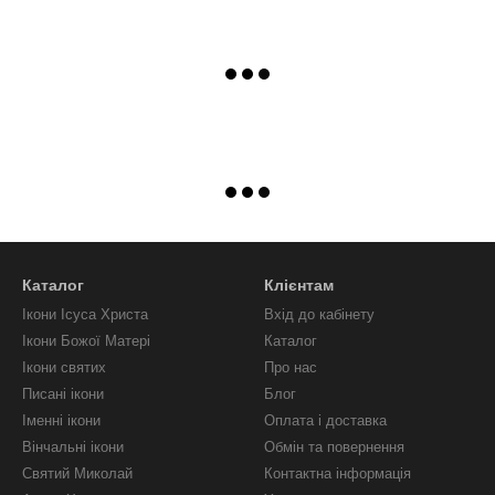
Каталог
Клієнтам
Ікони Ісуса Христа
Вхід до кабінету
Ікони Божої Матері
Каталог
Ікони святих
Про нас
Писані ікони
Блог
Іменні ікони
Оплата і доставка
Вінчальні ікони
Обмін та повернення
Святий Миколай
Контактна інформація