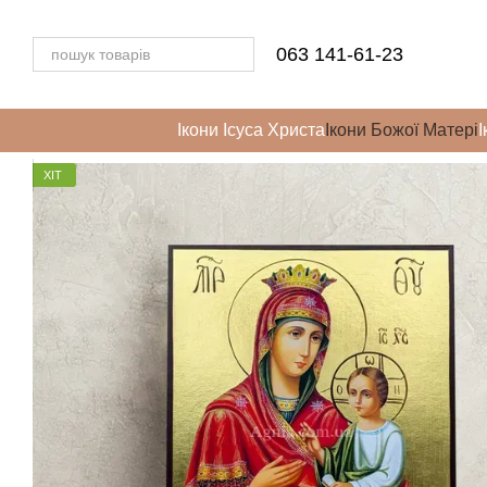
Перейти до основного контенту
063 141-61-23
Ікони Ісуса Христа
Ікони Божої Матері
І
ХІТ