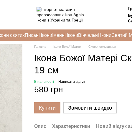
Гр
Б
Сб
кони святих
Писані ікони
Іменні ікони
Вінчальні ікони
Святий 
Головна
Ікони Божої Матері
Скоропослушниця
Ікона Божої Матері С
19 см
В наявності
Написати відгук
580 грн
Купити
Замовити швидко
Опис
Характеристики
Новий відгук а