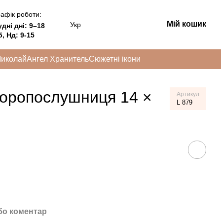
афік роботи:
Мій кошик
Укр
удні дні:
9–18
, Нд: 9-15
Миколай
Ангел Хранитель
Сюжетні ікони
коропослушниця 14 ×
Артикул
L 879
бо коментар