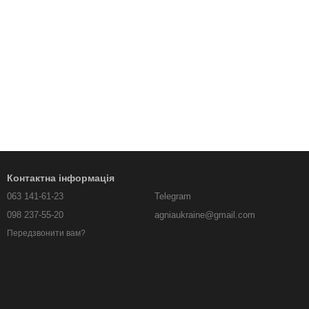
Контактна інформація
063 141-61-23
Telegram
098 237-55-20
agniaukraine@gmail.com
Передзвонити вам?