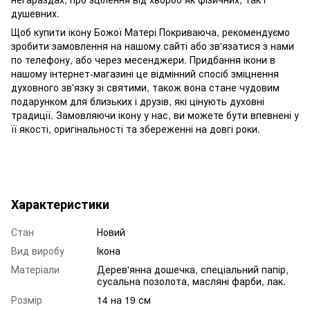
душевних.
Щоб купити ікону Божої Матері Покриваюча, рекомендуємо
зробити замовлення на нашому сайті або зв'язатися з нами
по телефону, або через месенджери. Придбання ікони в
нашому інтернет-магазині це відмінний спосіб зміцнення
духовного зв'язку зі святими, також вона стане чудовим
подарунком для близьких і друзів, які цінують духовні
традиції. Замовляючи ікону у нас, ви можете бути впевнені у
її якості, оригінальності та збереженні на довгі роки.
Характеристики
Стан
Новий
Вид виробу
Ікона
Матеріали
Дерев'янна дошечка, спеціальний папір,
сусальна позолота, масляні фарби, лак.
Розмір
14 на 19 см