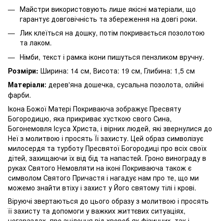
Майстри використовують лише якісні матеріали, що
гарантує довговічність та збереження на довгі роки.
Лик клеїться на дошку, потім покривається позолотою
та лаком.
Німби, текст і рамка ікони пишуться пензликом вручну.
Розміри:
Ширина: 14 см, Висота: 19 см, Глибина: 1,5 см
Матеріали
дерев'яна дошечка, сусальна позолота, олійні
:
фарби.
Ікона Божої Матері Покриваюча зображує Пресвяту
Богородицю, яка прикриває хусткою свого Сина,
Богонемовля Ісуса Христа, і вірних людей, які звернулися до
Неї з молитвою і просять Її захисту. Цей образ символізує
милосердя та турботу Пресвятої Богородиці про всіх своїх
дітей, захищаючи їх від бід та напастей. Гроно винограду в
руках Святого Немовляти на іконі Покриваюча також є
символом Святого Причастя і нагадує нам про те, що ми
можемо знайти втіху і захист у Його святому тілі і крові.
Віруючі звертаються до цього образу з молитвою і просять
її захисту та допомоги у важких життєвих ситуаціях,
негараздах, про зцілення від хвороб як фізичних, так і