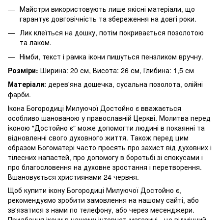
Майстри використовують лише якісні матеріали, що
гарантує довговічність та збереження на довгі роки.
Лик клеїться на дошку, потім покривається позолотою
та лаком.
Німби, текст і рамка ікони пишуться пензликом вручну.
Розміри:
Ширина: 20 см, Висота: 26 см, Глибина: 1,5 см
Матеріали
дерев'яна дошечка, сусальна позолота, олійні
:
фарби.
Ікона Богородиці Милуючої Достойно є вважається
особливо шанованою у православній Церкві. Молитва перед
іконою "Достойно є" може допомогти людині в покаянні та
відновленні свого духовного життя. Також перед цим
образом Богоматері часто просять про захист від духовних і
тілесних напастей, про допомогу в боротьбі зі спокусами і
про благословення на духовне зростання і перетворення.
Вшановується християнами 24 червня.
Щоб купити ікону Богородиці Милуючої Достойно є,
рекомендуємо зробити замовлення на нашому сайті, або
зв'язатися з нами по телефону, або через месенджери.
Придбання ікони в нашому інтернет-магазині - це відмінний