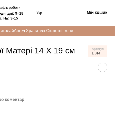
афік роботи:
Мій кошик
Укр
удні дні:
9–18
, Нд: 9-15
Миколай
Ангел Хранитель
Сюжетні ікони
ї Матері 14 Х 19 см
Артикул
L 814
бо коментар