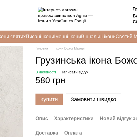
Гр
Б
Сб
кони святих
Писані ікони
Іменні ікони
Вінчальні ікони
Святий 
Головна
Ікони Божої Матері
Грузинська ікона Божо
В наявності
Написати відгук
580 грн
Купити
Замовити швидко
Опис
Характеристики
Новий відгук а
Доставка
Оплата