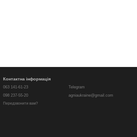
Контактна інформація
063 141-61-23
Telegram
098 237-55-20
agniaukraine@gmail.com
Передзвонити вам?