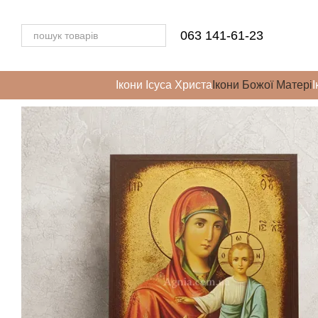
Перейти до основного контенту
063 141-61-23
Ікони Ісуса Христа
Ікони Божої Матері
І