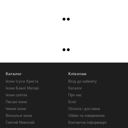
Каталог
Клієнтам
Ікони Ісуса Христа
Вхід до кабінету
Ікони Божої Матері
Каталог
Ікони святих
Про нас
Писані ікони
Блог
Іменні ікони
Оплата і доставка
Вінчальні ікони
Обмін та повернення
Святий Миколай
Контактна інформація