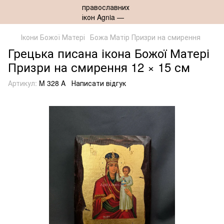
Ікони Божої Матері
Божа Матір Призри на смирення
Грецька писана ікона Божої Матері
Призри на смирення 12 × 15 см
Артикул:
M 328 A
Написати відгук