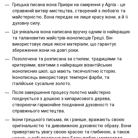
Грецька писана ікона Призри на смирення у Agnia - це
справжній витвір мистецтва, створений з любов'ю та
майстерністю. Вона передає не лише красу ікони, а й її
духовну силу.
Ця унікальна ікона написана вручну одним із найкращих
та талановитих майстрів-іконописців Греції. Він
використовує лише якісні матеріали, що гарантує
збереження ікони на довгі роки.
Позолочена та розписана за стилем, традиціями та
критеріями, взятими з найкращих візантійських
іконописних шкіл, що мають тисячолітню історію.
Іконописець використовує темперні фарби, та
італійське сусальне золото.
Після завершення процесу полотно майстерно
поєднується з дошкою з кипарисового дерева,
створюючи гармонійне поєднання духовності та
справжнього мистецтва.
Ікони грецького письма, як і раніше, вражають своєю
оригінальністю та дивовижною духовністю образу. Вони
привертають увагу своєю красою та глибиною, а також
несуть у собі послання про Божу любов і милосердя.