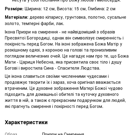
Розміри:
Ширина: 12 см, Висота: 15 см, Глибина: 2 см
Матеріали
дерево кіпарису, грунтовка, полотно, сусальне
:
золото, темперні фарби, лак.
Ікона Призри на смирення - не найвідоміший з образів
Пресвятої Богородиці, однак він символізує смиренність і
покірність перед Богом. На іконі зображена Божа Матір у
розкішному одязі, з короною на голові та пронизливим
поглядом величезних очей. Це нагадує нам про те, що Божа
Мати - Цариця Небесна, яка присвятила своє тіло і душу
Богові і виростила Сина - Спасителя Людства.
Ця ікона славиться своїми численними чудесами і
продовжує творити їх і зараз, хоча оригінал вважається
втраченим. Це духовне зображення Матері Божої чудово
підходить для домашньої обителі та куточку духовного
життя в ній, а також є прекрасним подарунком для людей,
які прагнуть смирення і покірності перед Богом.
Характеристики
Образ
Призри на Смирення