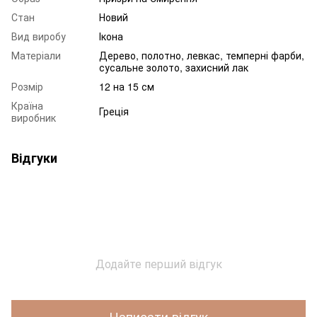
Стан
Новий
Вид виробу
Ікона
Матеріали
Дерево, полотно, левкас, темперні фарби,
сусальне золото, захисний лак
Розмір
12 на 15 см
Країна
Греція
виробник
Відгуки
Додайте перший відгук
Написати відгук