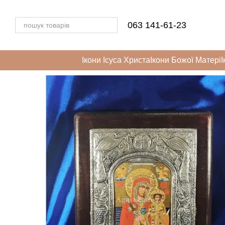
Перейти до основного контенту
063 141-61-23
Ікони Ісуса Христа
Ікони Божої Матері
І