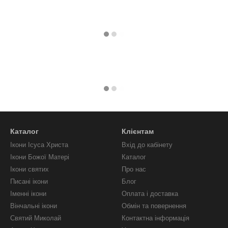
Каталог
Клієнтам
Ікони Ісуса Христа
Вхід до кабінету
Ікони Божої Матері
Каталог
Ікони святих
Про нас
Писані ікони
Блог
Іменні ікони
Оплата і доставка
Вінчальні ікони
Обмін та повернення
Святий Миколай
Контактна інформація