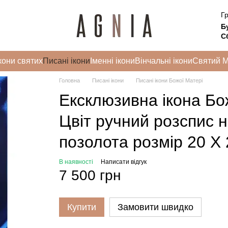
Гр
Б
Сб
кони святих
Писані ікони
Іменні ікони
Вінчальні ікони
Святий 
Головна
Писані ікони
Писані ікони Божої Матері
Ексклюзивна ікона Бо
Цвіт ручний розспис на
позолота розмір 20 Х 
В наявності
Написати відгук
7 500 грн
Купити
Замовити швидко