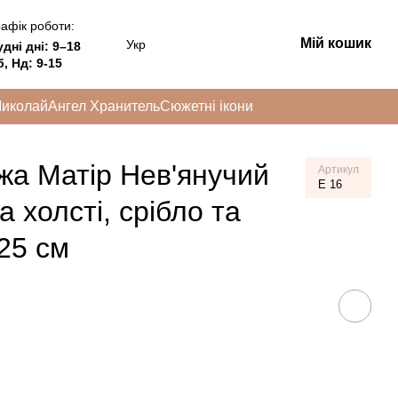
афік роботи:
Мій кошик
Укр
удні дні:
9–18
, Нд: 9-15
Миколай
Ангел Хранитель
Сюжетні ікони
жа Матір Нев'янучий
Артикул
E 16
 холсті, срібло та
25 см