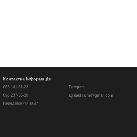
Контактна інформація
063 141-61-23
Telegram
098 237-55-20
agniaukraine@gmail.com
Передзвонити вам?