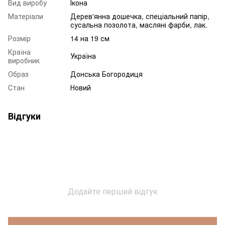
Вид виробу
Ікона
Матеріали
Дерев'янна дошечка, спеціальний папір,
сусальна позолота, масляні фарби, лак.
Розмір
14 на 19 см
Країна
Україна
виробник
Образ
Донська Богородиця
Стан
Новий
Відгуки
Додайте перший відгук