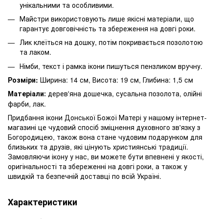
унікальними та особливими.
Майстри використовують лише якісні матеріали, що
гарантує довговічність та збереження на довгі роки.
Лик клеїться на дошку, потім покривається позолотою
та лаком.
Німби, текст і рамка ікони пишуться пензликом вручну.
Розміри:
Ширина: 14 см, Висота: 19 см, Глибина: 1,5 см
Матеріали
дерев'яна дошечка, сусальна позолота, олійні
:
фарби, лак.
Придбання ікони Донської Божої Матері у нашому інтернет-
магазині це чудовий спосіб зміцнення духовного зв'язку з
Богородицею, також вона стане чудовим подарунком для
близьких та друзів, які цінують християнські традиції.
Замовляючи ікону у нас, ви можете бути впевнені у якості,
оригінальності та збереженні на довгі роки, а також у
швидкій та безпечній доставці по всій Україні.
Характеристики