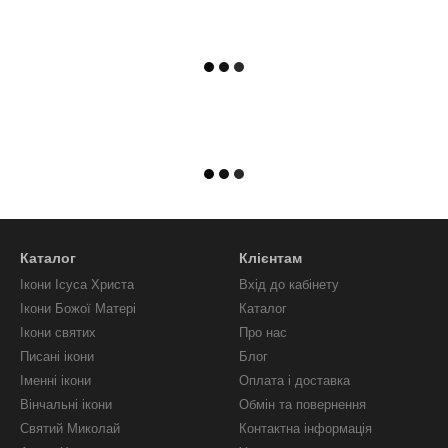
Каталог
Клієнтам
Ікони Ісуса Христа
Вхід до кабінету
Ікони Божої Матері
Каталог
Ікони святих
Про нас
Писані ікони
Блог
Іменні ікони
Оплата і доставка
Вінчальні ікони
Обмін та повернення
Святий Миколай
Контактна інформація