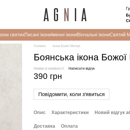
Гр
Б
Сб
кони святих
Писані ікони
Іменні ікони
Вінчальні ікони
Святий 
Головна
Ікони Божої Матері
Боянська ікона Божої 
Немає в наявності
Написати відгук
390 грн
Повідомити, коли з'явиться
Опис
Характеристики
Новий відгук а
Доставка
Оплата