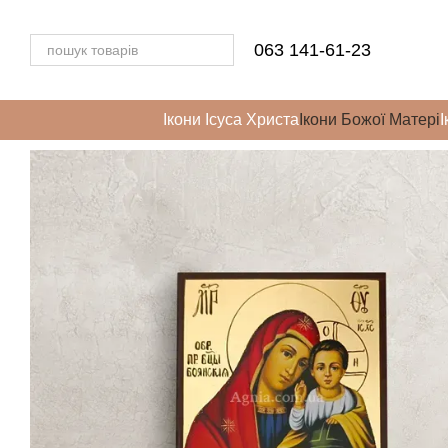
Перейти до основного контенту
063 141-61-23
Ікони Ісуса Христа
Ікони Божої Матері
І