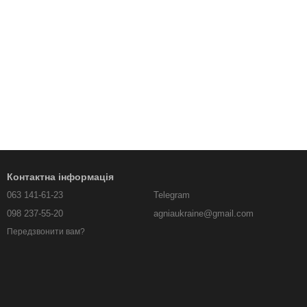
Контактна інформація
063 141-61-23
Telegram
098 237-55-20
agniaukraine@gmail.com
Передзвонити вам?