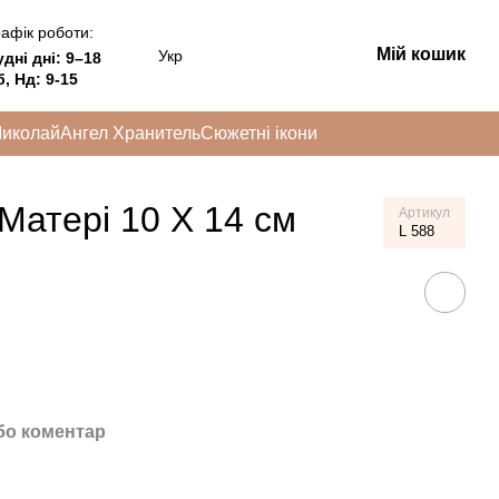
афік роботи:
Мій кошик
Укр
удні дні:
9–18
, Нд: 9-15
Миколай
Ангел Хранитель
Сюжетні ікони
Матері 10 Х 14 см
Артикул
L 588
бо коментар