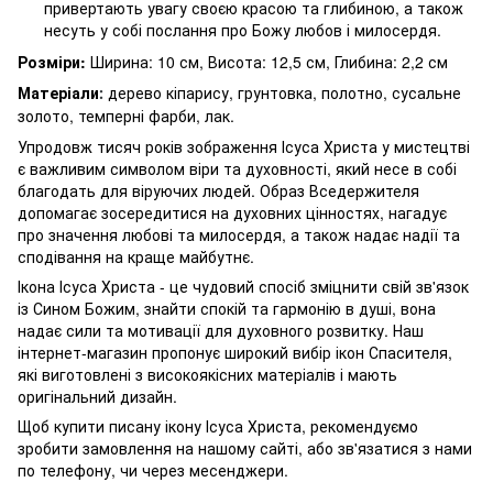
привертають увагу своєю красою та глибиною, а також
несуть у собі послання про Божу любов і милосердя.
Розміри:
Ширина: 10 см, Висота: 12,5 см, Глибина: 2,2 см
Матеріали
дерево кіпарису, грунтовка, полотно, сусальне
:
золото, темперні фарби, лак.
Упродовж тисяч років зображення Ісуса Христа у мистецтві
є важливим символом віри та духовності, який несе в собі
благодать для віруючих людей. Образ Вседержителя
допомагає зосередитися на духовних цінностях, нагадує
про значення любові та милосердя, а також надає надії та
сподівання на краще майбутнє.
Ікона Ісуса Христа - це чудовий спосіб зміцнити свій зв'язок
із Сином Божим, знайти спокій та гармонію в душі, вона
надає сили та мотивації для духовного розвитку. Наш
інтернет-магазин пропонує широкий вибір ікон Спасителя,
які виготовлені з високоякісних матеріалів і мають
оригінальний дизайн.
Щоб купити писану ікону Ісуса Христа, рекомендуємо
зробити замовлення на нашому сайті, або зв'язатися з нами
по телефону, чи через месенджери.