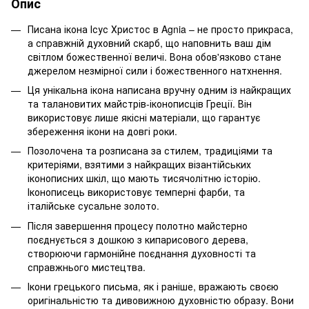
Опис
Писана ікона Ісус Христос в Agnia – не просто прикраса,
а справжній духовний скарб, що наповнить ваш дім
світлом божественної величі. Вона обов'язково стане
джерелом незмірної сили і божественного натхнення.
Ця унікальна ікона написана вручну одним із найкращих
та талановитих майстрів-іконописців Греції. Він
використовує лише якісні матеріали, що гарантує
збереження ікони на довгі роки.
Позолочена та розписана за стилем, традиціями та
критеріями, взятими з найкращих візантійських
іконописних шкіл, що мають тисячолітню історію.
Іконописець використовує темперні фарби, та
італійське сусальне золото.
Після завершення процесу полотно майстерно
поєднується з дошкою з кипарисового дерева,
створюючи гармонійне поєднання духовності та
справжнього мистецтва.
Ікони грецького письма, як і раніше, вражають своєю
оригінальністю та дивовижною духовністю образу. Вони