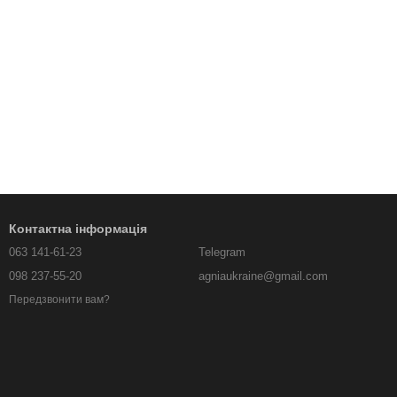
Контактна інформація
063 141-61-23
Telegram
098 237-55-20
agniaukraine@gmail.com
Передзвонити вам?