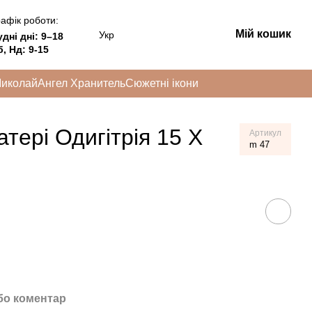
афік роботи:
Мій кошик
Укр
удні дні:
9–18
, Нд: 9-15
Миколай
Ангел Хранитель
Сюжетні ікони
тері Одигітрія 15 Х
Артикул
m 47
бо коментар