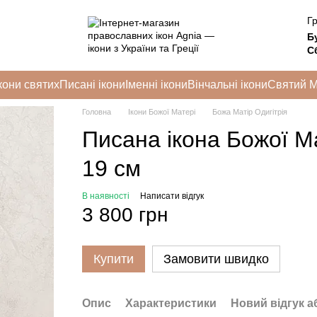
Гр
Б
Сб
кони святих
Писані ікони
Іменні ікони
Вінчальні ікони
Святий 
Головна
Ікони Божої Матері
Божа Матір Одигітрія
Писана ікона Божої Ма
19 см
В наявності
Написати відгук
3 800 грн
Купити
Замовити швидко
Опис
Характеристики
Новий відгук а