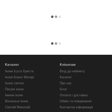
Каталог
Клієнтам
Ікони Ісуса Христа
Вхід до кабінету
Ікони Божої Матері
Каталог
Ікони святих
Про нас
Писані ікони
Блог
Іменні ікони
Оплата і доставка
Вінчальні ікони
Обмін та повернення
Святий Миколай
Контактна інформація