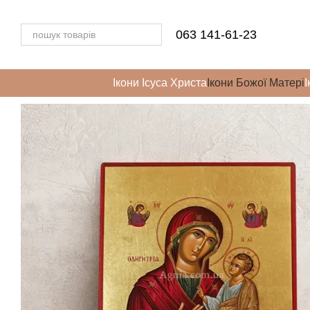
Перейти до основного контенту
063 141-61-23
Ікони Ісуса Христа
Ікони Божої Матері
І